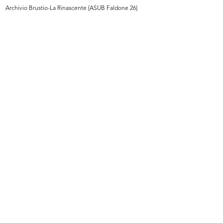
Archivio Brustio-La Rinascente [ASUB Faldone 26]
Sfilata de la Rinascente presso il ...
[Presentazione delle confezioni Ell...
29/4/1954
4/1954