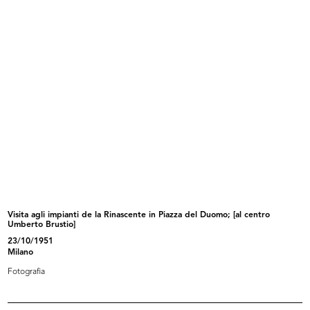
XXXI Fiera di Milano, benvenuti.
L'estate consiglia
La...
1953
1953
Visita agli impianti de la Rinascente in Piazza del Duomo; [al centro
Umberto Brustio]
L'inverno consiglia
Sfilata de la Rinascente presso il ...
23/10/1951
1953
29/4/1954
Milano
Fotografia