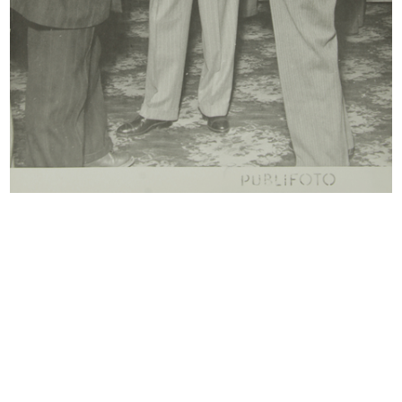
Palazzo de la Rinascente in Via
Scimmietta Zizì, Pigomma (Pirelli).
del...
1953
1953
L'estate consiglia
L'estetica nel prodotto lR
1953
1953