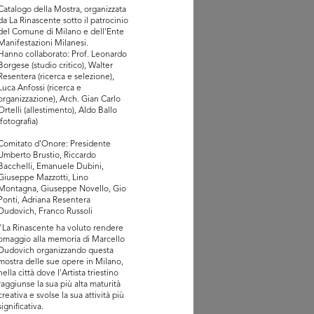
Rinascente, sede di
Catalogo della Mostra, organizzata
no Piazz...
da La Rinascente sotto il patrocinio
2 - 1987
del Comune di Milano e dell'Ente
Manifestazioni Milanesi.
Hanno collaborato: Prof. Leonardo
Borgese (studio critico), Walter
Resentera (ricerca e selezione),
Luca Anfossi (ricerca e
organizzazione), Arch. Gian Carlo
Ortelli (allestimento), Aldo Ballo
(fotografia)
Comitato d'Onore: Presidente
Umberto Brustio, Riccardo
Bacchelli, Emanuele Dubini,
Giuseppe Mazzotti, Lino
Montagna, Giuseppe Novello, Gio
Ponti, Adriana Resentera
Dudovich, Franco Russoli
"La Rinascente ha voluto rendere
omaggio alla memoria di Marcello
Dudovich organizzando questa
mostra delle sue opere in Milano,
nella città dove l'Artista triestino
raggiunse la sua più alta maturità
creativa e svolse la sua attività più
significativa.