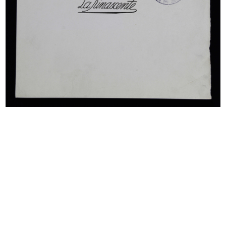
La sala da barbiere dei grandi
La Rinascente pel suo personale
maga...
3/1921
[1920]
La Rinascente dopo la
La Rinascente ha inaugurato i suoi
ricostruzione...
...
1921
1921