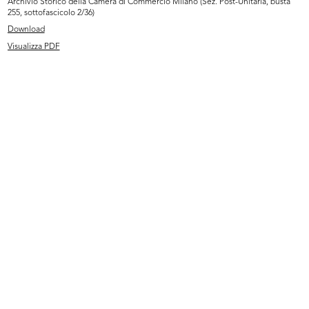
Archivio Storico della Camera di Commercio Milano (Sez. Post-Unitaria, busta
255, sottofascicolo 2/36)
Download
Visualizza PDF
La Rinascente. Novità di stagione
Targhetta postale pubblicitaria de
p...
...
1923 ca.
7/1924