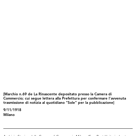
La Rinascente. Padova
Lavorare con gioia, ricostruire con...
1921 ca.
1921
[Marchio n.69 de La Rinascente depositato presso la Camera di
Commercio; cui segue lettera alla Prefettura per confermare l'avvenuta
trasmissione di notizia al quotidiano "Sole" per la pubblicazione]
La Rinascente. Valtzer lento di Car...
La Rinascente. Novità di stagione
1921
a...
9/11/1918
1922 ca.
Milano