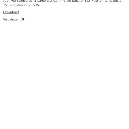
Archivio Storico della Camera di Commercio Milano (Sez. Post-Unitaria, busta
255, sottofascicolo 2/36)
Download
Visualizza PDF
[Notifica cessazione della Società ...
[Notifica cessazione della Ditta Al...
10/11/1914
21/8/1917