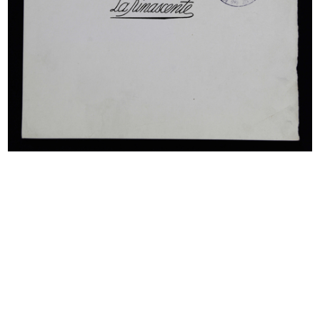
Fratelli Bocconi Milano. Grandi
Alle Città d'Italia Fratelli Boccon...
Mag...
4/1900
1898 ca.
[Milano, veduta animata di piazza
Fratelli Bocconi Milano. Autunno
d...
in...
1900 ca.
9/1903