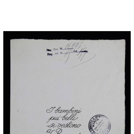
Nota relativa a una commessa di
Nota interna relativa a una
div...
commess...
4/9/1895
9/5/1896