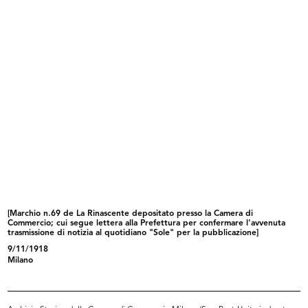
Il Senatore Ferdinando Bocconi
[Notifica di gestione della Ditta F...
16/2/1908
14/4/1908
[Marchio n.69 de La Rinascente depositato presso la Camera di
Commercio; cui segue lettera alla Prefettura per confermare l'avvenuta
trasmissione di notizia al quotidiano "Sole" per la pubblicazione]
[Notifica conferimento di Mandato
Pubblicità dei Grandiosi Magazzini
d...
...
9/11/1918
11/12/1909
1911
Milano