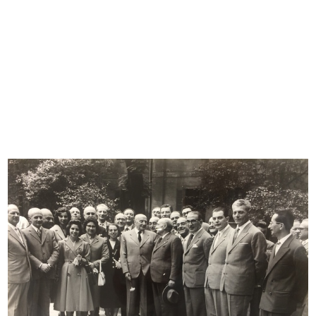
I due Presidenti: congedo del Sig.
Sfilata de la Rinascente
...
26/4/1957
15/4/1957