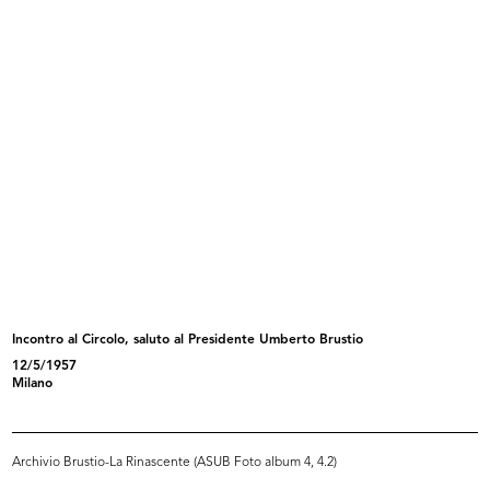
Inaugurazione del magazzino Upim
Sfilata de la Rinascente presso l'H...
di...
11/5/1957
3/5/1957
Incontro al Circolo, saluto al Presidente Umberto Brustio
12/5/1957
Saluto al Presidente Umberto
Incontro al Circolo, saluto al Pres...
Milano
Brusti...
12/5/1957
12/5/1957
Archivio Brustio-La Rinascente (ASUB Foto album 4, 4.2)