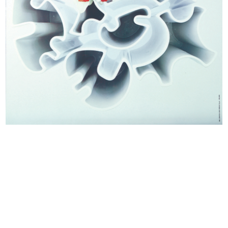
Intervista per 'Tribuna Economica'
Premiazione anziani al Circolo la R...
4/6/1962
27/9/1962
Aldo Borletti alla consegna dei
[Notifica Revoca e conferimento di
con...
...
27/9/1962
24/10/1962