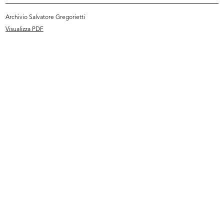
Archivio Salvatore Gregorietti
Visualizza PDF
[Servizio fotografico sul tetto de ...
I giurati della VII edizione del pr...
1962
1962