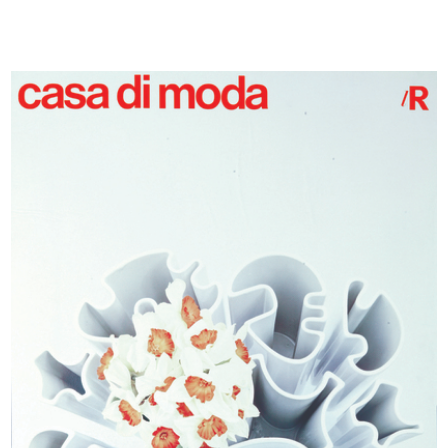
Incontri in Europa
La Rinascente, Roma piazza Fiume
1961
<...
1961