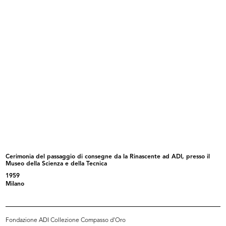
Cerimonia del passaggio di
Cerimonia del passaggio di
consegne...
consegne...
1959
1959
Cerimonia del passaggio di consegne da la Rinascente ad ADI, presso il
Museo della Scienza e della Tecnica
Ricevimento dopo la cerimonia del
La Rinascente di Catania
1959
p...
1959
Milano
1959
Fondazione ADI Collezione Compasso d'Oro