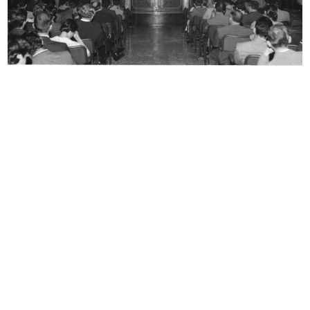
Benedizione dello stabilimento
Alla Rinascente novità di stagione
Apem...
[1950 - 1959]
12/1959
Allestimento dell'esposizione di
Allestimento dell'esposizione di
pr...
pr...
1959
1959