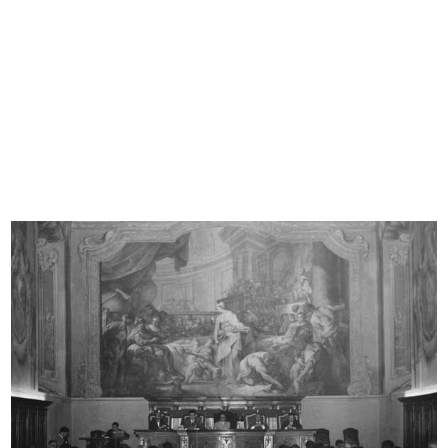
Monsignor Sergio Pignedoli allo
Monsignor Sergio Pignedoli allo
sta...
sta...
12/1959
12/1959