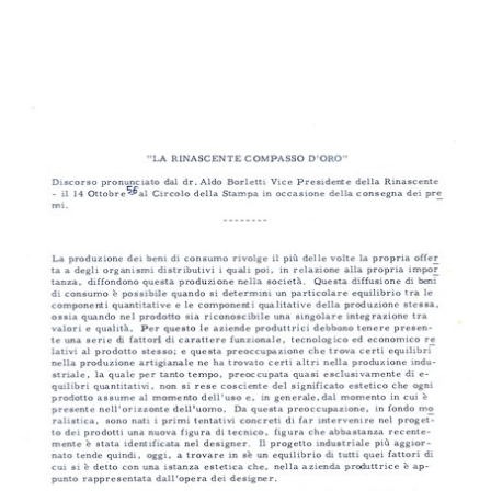
Nota relativa a una commessa di
Nota interna relativa a una
div...
commess...
4/9/1895
9/5/1896