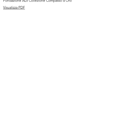
Fondazione ADI Collezione Compasso d'Oro
Visualizza PDF
[Notifica cessazione della Società ...
[Notifica cessazione della Ditta Al...
10/11/1914
21/8/1917