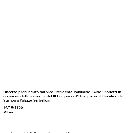
Il Senatore Ferdinando Bocconi
[Notifica di gestione della Ditta F...
16/2/1908
14/4/1908
Discorso pronunciato dal Vice Presidente Romualdo "Aldo" Borletti in
occasione della consegna del III Compasso d'Oro, presso il Circolo della
Stampa a Palazzo Serbelloni
[Notifica conferimento di Mandato
Pubblicità dei Grandiosi Magazzini
d...
...
14/10/1956
11/12/1909
1911
Milano