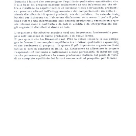
Fratelli Bocconi Milano. Grandi
Alle Città d'Italia Fratelli Boccon...
Mag...
4/1900
1898 ca.
[Milano, veduta animata di piazza
Fratelli Bocconi Milano. Autunno
d...
in...
1900 ca.
9/1903