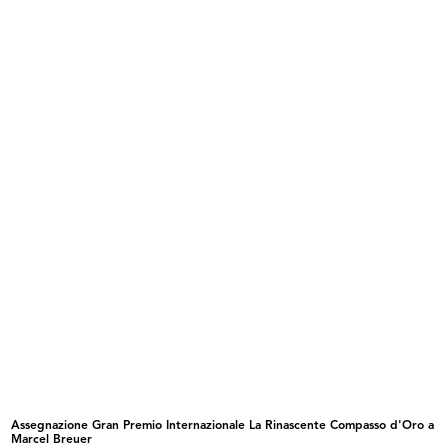
Palazzo de la Rinascente di Piazza
Palazzo de la Rinascente di Piazza
...
...
Palazzo de la Rinascente di Piazza
Palazzo de la Rinascente di Piazza
...
...
Assegnazione Gran Premio Internazionale La Rinascente Compasso d'Oro a
Marcel Breuer