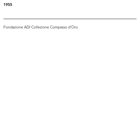
1955
Fondazione ADI Collezione Compasso d'Oro
Palazzo de la Rinascente di Piazza
Veterina de la Rinascente dedicata
...
...