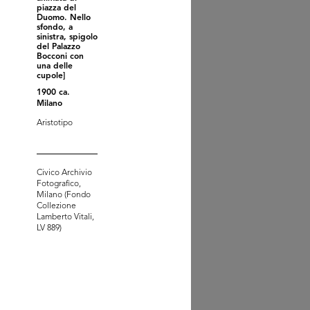
um delle Novità dei
piazza del
ndi Magaz...
Duomo. Nello
8
sfondo, a
sinistra, spigolo
del Palazzo
Bocconi con
una delle
cupole]
1900 ca.
Milano
Aristotipo
Civico Archivio
Fotografico,
Milano (Fondo
Collezione
Lamberto Vitali,
rta della Ditta Fratelli
con...
LV 889)
/1890