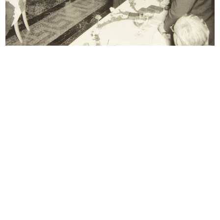
Alla ricerca del tempo perduto
Relazione storica dell'edificio la ...
...
1971
26/2/1971
Scuola
Perché e per chi sono nati questi
1967 - 1971
o...
9/1972