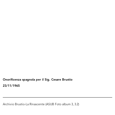
Flash mensile n. 7, Servizio Stile ...
La Rinascente sede di Milano
9/1974
piazza...
[1972 - 1974]
Onorificenza spagnola per il Sig. Cesare Brustio
23/11/1965
La Rinascente sede di Milano
La Rinascente sede di Milano
piazza...
piazza...
[1972 - 1974]
[1972 - 1974]
Archivio Brustio-La Rinascente (ASUB Foto album 3, 3.2)