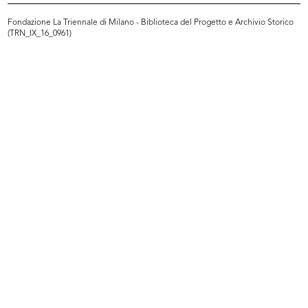
Fondazione La Triennale di Milano - Biblioteca del Progetto e Archivio Storico
(TRN_IX_16_0961)
Settimana Britannica: visita del Du...
[Accettazione carica di
14/10/1965
Amministrat...
18/10/1965