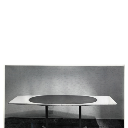
L'ufficio del Centro Design.
Franco Menna e Katzuko Watanabe:
Katzuk...
un...
1964 ca.
1964 ca.