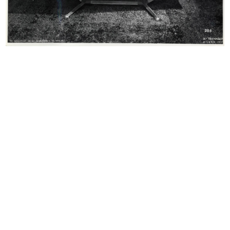
Carta da imballo Natale lR
[Notifica Revoca e conferimento di
7/1/1965
...
1/1965
Uova pasquali per manifesto lR
Bambini per annunci sui giornali
26/2/1965
8/3/1965