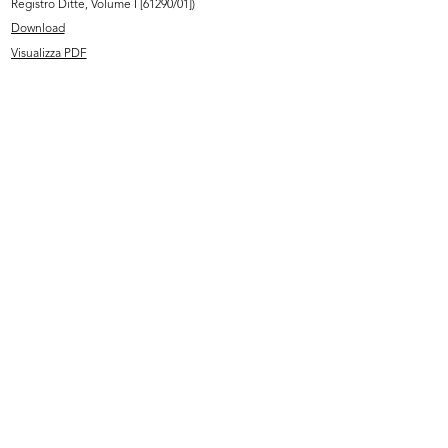
Registro Ditte, Volume I [61290/01])
Download
Visualizza PDF
Aldo Borletti al Premio Bagutta
Commessa de la Rinascente
1/1959
3/2/1959