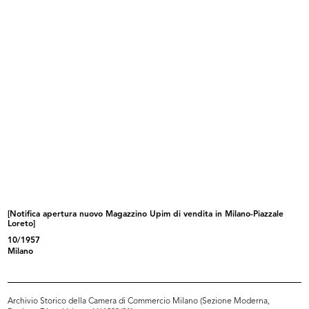
Campeggio. lR
L’ufficio sviluppo al sesto piano d...
1958
1957 - 1958
[Notifica apertura nuovo Magazzino Upim di vendita in Milano-Piazzale
Loreto]
L'ufficio pubblicità al sesto piano...
Buone vacanze
10/1957
1958 ca.
1958
Milano
Archivio Storico della Camera di Commercio Milano (Sezione Moderna,