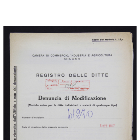
Romualdo "Aldo" Borletti premia
Facciata del grande magazzino Den
l'A...
P...
1958
1958