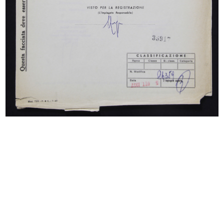
La Rinascente. Mobili per comporre
Panorama spiaggie per una vacanza
1958
i...
1958
Un mese d'America a la Rinascente
Premio la Rinascente Compasso
1958
d'Oro...
1958