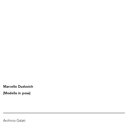
lR 100.
lR 100.
Esterno del palazzo de ...
Esterno del palazzo de ...
2017
2017
Marcello Dudovich
[Modella in posa]
Interno de la Rinascente
Vetrina de la Rinascente
Archivio Galati