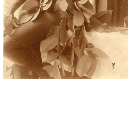
Love to Ride
Esterno de la Rinascente con
In collaborazione ...
allest...
11/2017
12/2017
Vetrina de la Rinascente dedicata
Vetrina de la Rinascente dedicata
a...
a...
12/2017
12/2017