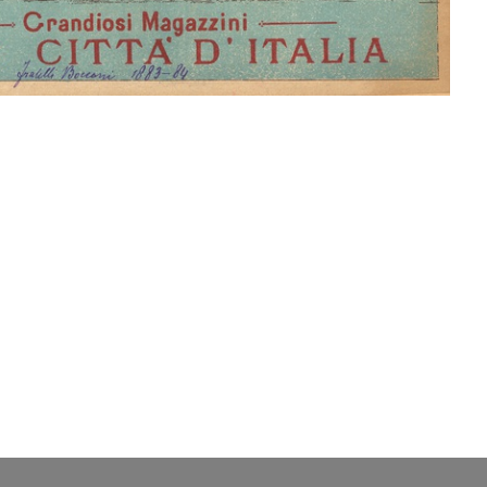
Umberto Brustio
Annuncio pubblicitario del
Int
primo es...
mag