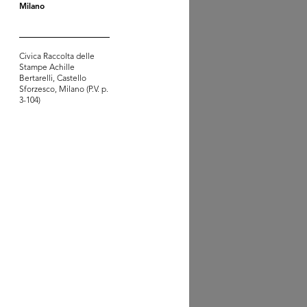
Milano
azzo de la Rinascente di
za ...
Civica Raccolta delle
Stampe Achille
Bertarelli, Castello
Sforzesco, Milano (P.V. p.
3-104)
erina de la Rinascente
cata ...