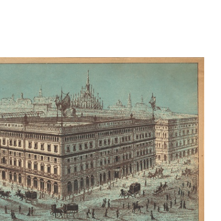
ign.
Una casa diversa lR
Palazzo de la Rinascente di
Pal
Piazza ...
Piaz
 di
Palazzo de la Rinascente di
Palazzo de la Rinascente di
Vet
Piazza ...
Piazza ...
dedi