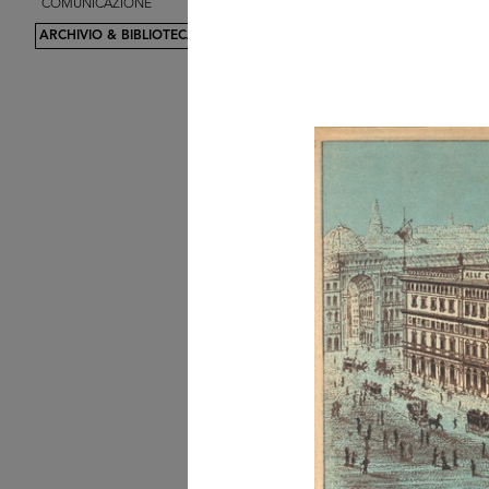
COMUNICAZIONE
L’ufficio del Centro Des
Da sin...
ARCHIVIO & BIBLIOTECA
Palazzo de la Rinascente
Piazza ...