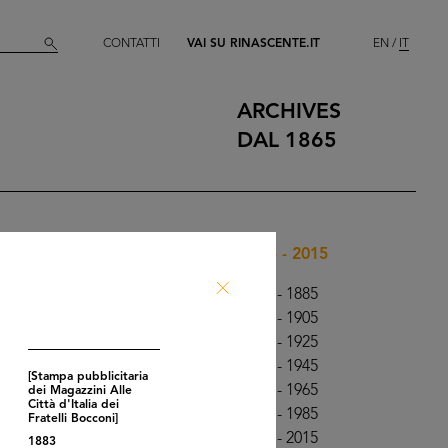
CONTATTI
VAI SU RINASCENTE.IT
EN
IT
ARCHIVES
DAL 1865
1865 - 2015
1865 - 1885
1886 - 1905
1906 - 1925
1926 - 1945
[Stampa pubblicitaria
1946 - 1965
dei Magazzini Alle
Città d'Italia dei
1966 - 1985
Fratelli Bocconi]
1986 - 2015
1883