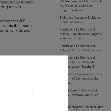
CASVA (Centro di Alti Studi sulle
rried out by Alberto
Arti Visive), gli archivi del
easing market
progetto a Milano
Biblioteca Nazionale Braidense -
, comprises 400
fondo Sommariva
he events that made
Fondazione La Triennale di
vents for kids and
Milano - Biblioteca del Progetto
e Archivio Storico
Fondazione La Triennale di
Milano - Archivio Paola Lanzani
Fondazione La Triennale di
Milano - Archivio Piercarla
hivi Farabola (@AF
Toscano Lanzani Racchelli
929 a.i.])
Archivio Brustio-La Rinascente -
Università Commerciale Luigi
Bocconi
Archivi Storici Politecnico di
Milano – Archivio Albe e Lica
Steiner
Archivio Progetti, Università Iuav