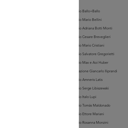
d'Arte
AD MORE
Archivio Ballo+Ballo
Archivio Mario Bellini
hivi Farabola (@AF
Archivio Adriana Botti Monti
00969])
Archivio Cesare Breveglieri
Archivio Mario Cristiani
Archivio Salvatore Gregorietti
Archivio Max e Aoi Huber
Associazione Giancarlo Iliprandi
AD MORE
Archivio Amneris Latis
Archivio Serge Libiszewski
hivi Farabola (@AF
Archivio Italo Lupi
721])
Archivio Tomás Maldonado
Archivio Ettore Mariani
Archivio Rosanna Monzini