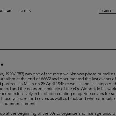
AKE PART
CREDITS
LA
lan, 1920-1983) was one of the most well-known photojournalist
urnalism at the end of WW2 and documented the last events of t
partisans in Milan on 25 April 1945 as well as the first steps of t
period and the economic miracle of the 60s. Alongside his wor
worked extensively in his studio creating magazine covers for s
 those years, record covers as well as black and white portraits
ts and entertainment.
t up at the beginning of the 50s to organize and manage unsol