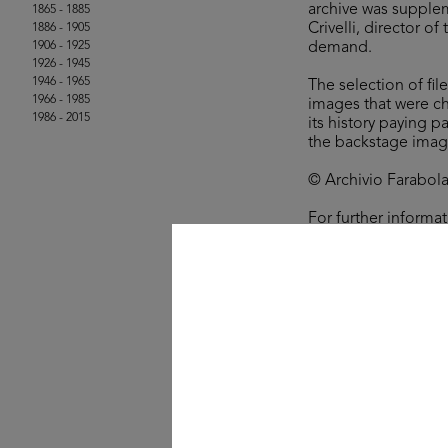
archive was supplem
1865 - 1885
Crivelli, director o
1886 - 1905
1906 - 1925
demand.
1926 - 1945
1946 - 1965
The selection of fil
1966 - 1985
images that were ch
1986 - 2015
its history paying p
the backstage imag
© Archivio Farabola,
For further informa