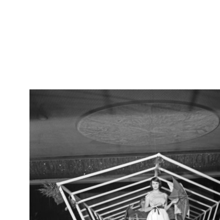
RE
Arc
Lavori di ricostruzione dell'edificio de la Rinascente in Piazza
[30
del Duomo
11/9/1949
RE
Arc
Lavori di ricostruzione dell'edificio de la Rinascente in Piazza
[34
del Duomo
28/12/1949