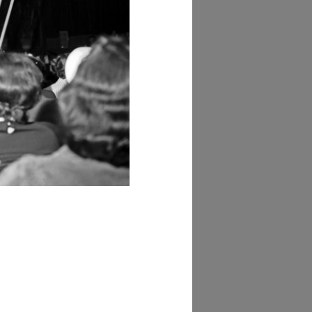
AD MORE
hivi Farabola (@AF
837])
AD MORE
hivi Farabola (@AF
395])