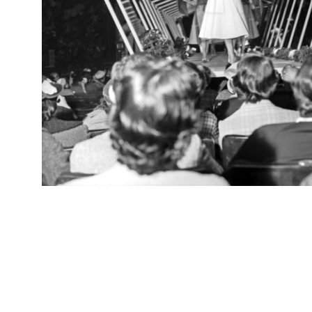
RE
Arc
Lavori di rifacimento della facciata de la Rinascente in Piazza
[45
del Duomo
12/10/1950
RE
Arc
Lavori di rifacimento dell'edificio de la Rinascente in Piazza del
[47
Duomo
29/10/1950