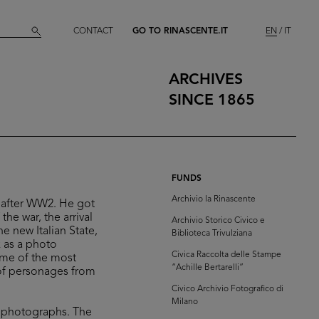
CONTACT
GO TO RINASCENTE.IT
EN
IT
ARCHIVES
SINCE 1865
FUNDS
Archivio la Rinascente
s after WW2. He got
he war, the arrival
Archivio Storico Civico e
he new Italian State,
Biblioteca Trivulziana
k as a photo
Civica Raccolta delle Stampe
ome of the most
“Achille Bertarelli”
 of personages from
Civico Archivio Fotografico di
Milano
d photographs. The