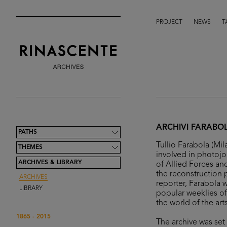
PROJECT
NEWS
T
ARCHIVI FARABO
PATHS
Tullio Farabola (Mi
THEMES
involved in photojo
ARCHIVES & LIBRARY
of Allied Forces and 
the reconstruction 
ARCHIVES
reporter, Farabola 
LIBRARY
popular weeklies of
the world of the ar
1865 - 2015
The archive was se