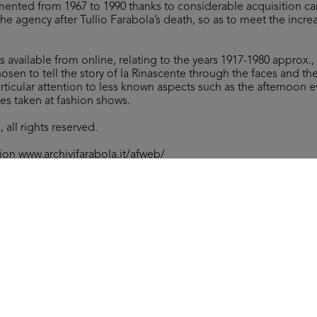
ented from 1967 to 1990 thanks to considerable acquisition ca
f the agency after Tullio Farabola’s death, so as to meet the incr
es available from online, relating to the years 1917-1980 approx.
osen to tell the story of la Rinascente through the faces and t
articular attention to less known aspects such as the afternoon e
es taken at fashion shows.
 all rights reserved.
tion
www.archivifarabola.it/afweb/
Arc
I Magazzini Fratelli Bocconi poco prima di diventare la
[117
Rinascente
1917