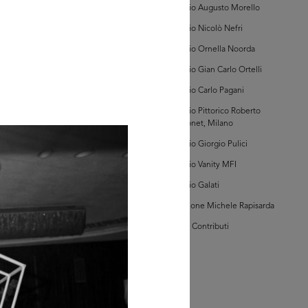
Archivio Augusto Morello
Archivio Nicolò Nefri
AD MORE
Archivio Ornella Noorda
Archivio Gian Carlo Ortelli
hivi Farabola (@AF
Archivio Carlo Pagani
722])
Archivio Pittorico Roberto
Sambonet, Milano
Archivio Giorgio Pulici
Archivio Vanity MFI
Archivio Galati
Collezione Michele Rapisarda
AD MORE
I Vostri Contributi
hivi Farabola (@AF
524])