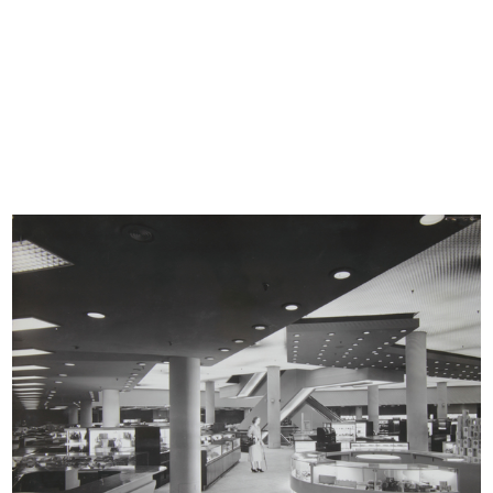
the Architect with other leading figures; an excerpt of the
Us and You Conference held by Arch. Pagani at the
International Congress on European Department Stores,
Venice, 1966; the 1950 Programme for the Home
Furnishings Department and an interesting Report on
interior architectural design, both drawn up by Pagani, and
a press review selection in the Archive. Concluding, a
curious ship logbook is proposed with a day-to-day
account of the Architect’s journey to Japan with Longo
Dente and Lacagnina to seek products and materials.
© Archivio Carlo Pagani, all right reserved.
La Rinascente, sede di Milano Piazza del
Duomo: esterni
Arch. Carlo Pagani, progettista delle vetrine,
degli ingressi, dell'architettura degli interni e
dell'arredamento
1950
Particolare dell’ingresso centrale, prospicente la
facciata del sottoportico. È da notare la
caratteristica dell’ingr...
READ MORE