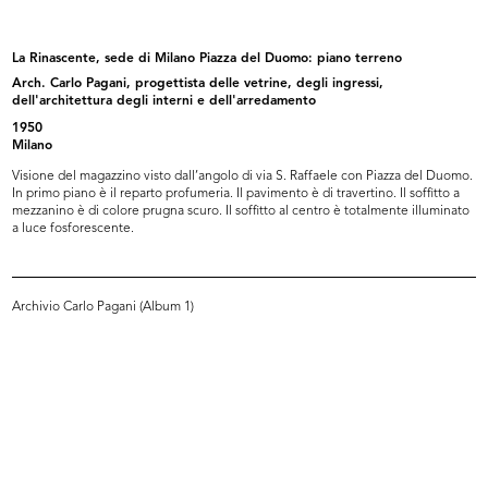
La Rinascente, sede di Milano Piazza del
Duomo: piano sotterraneo
Arch. Carlo Pagani, progettista delle vetrine,
La Rinascente, sede di Milano Piazza del Duomo: piano terreno
degli ingressi, dell'architettura degli interni e
Arch. Carlo Pagani, progettista delle vetrine, degli ingressi,
dell'arredamento
dell'architettura degli interni e dell'arredamento
1950
1950
Uno scorcio del piano sotterraneo. In primo piano
Milano
sono i mobili del reparto cristalleria. I piani di
esposizione sono...
Visione del magazzino visto dall’angolo di via S. Raffaele con Piazza del Duomo.
In primo piano è il reparto profumeria. Il pavimento è di travertino. Il soffitto a
READ MORE
mezzanino è di colore prugna scuro. Il soffitto al centro è totalmente illuminato
a luce fosforescente.
La Rinascente, sede di Milano Piazza del
Duomo: piano sotterraneo
Archivio Carlo Pagani (Album 1)
Arch. Carlo Pagani, progettista delle vetrine,
degli ingressi, dell'architettura degli interni e
dell'arredamento
1950
Un angolo del reparto ceramica. Il mobile ha una
forma a stella triangolare a diversi ripiani arretrati
per l’offerta...
READ MORE