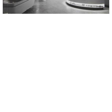
La Rinascente, sede di Milano Piazza del
Duomo: esterni
Arch. Carlo Pagani, progettista delle vetrine,
degli ingressi, dell'architettura degli interni e
dell'arredamento
1950
Ingresso di via S. Raffaele. Il soffitto luminoso a
nido d’ape valorizza il grande pannello, un mosaico
del pittore M...
READ MORE
La Rinascente, sede di Milano Piazza del
Duomo: esterni
Arch. Carlo Pagani, progettista delle vetrine,
degli ingressi, dell'architettura degli interni e
dell'arredamento
1950
Visione di una parte delle vetrine del sottoportico.
È visibile la funzione della vetrina superiore
liberata dalle qu...