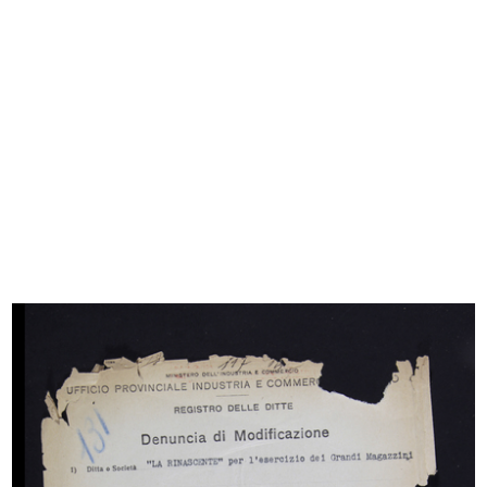
[Notifica aumento di capitale sociale da £
216.000.000 a £ 500.000.000, con modifica
statutaria (Verbale di Assemblea...
29/12/1947
Browse PDF
READ MORE
[Notifica relativa alla licenza di commercio di
profumeria alcolica e liquori]
9/3/1948
READ MORE