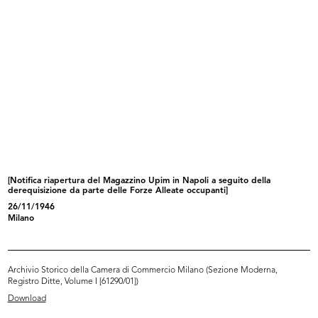
29/4/1952
Browse PDF
READ MORE
[Notifica aumento di capitale sociale da £
1.000.000.000 a £ 1.500.000.000 e
ulteriormente a £ 2.000.000.000, con mod...
[Notifica riapertura del Magazzino Upim in Napoli a seguito della
4/1953
derequisizione da parte delle Forze Alleate occupanti]
26/11/1946
Milano
Browse PDF
Archivio Storico della Camera di Commercio Milano (Sezione Moderna,
READ MORE
Registro Ditte, Volume I [61290/01])
Download
[Notifica proroga della durata della Società