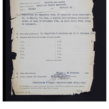
[Notifica di delibera emissione obbligazioni
(Verbale di Assemblea del 30/04/1949)]
17/5/1949
Browse PDF
READ MORE
[Notifica aumento di capitale sociale da £
500.000.000 a £ 1.000.000.000, con modifica
statutaria; delibera emissione...
10/1949
Browse PDF