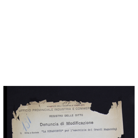
[Notifica nomina di liquidatore della Ditta
Fratelli Bocconi a Ferdinando Bocconi]
3/4/1882
Browse PDF
READ MORE
[Notifica conferimento di Mandato di
Procuratore generale al Sig. Giovanni Contratti
per la rappresentanza della Ditt...
9/6/1882
Browse PDF
READ MORE