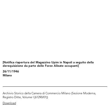
READ MORE
Nota relativa a una commessa di divise camerali
alla Ditta Fratelli Bocconi
7/7/1894
[Notifica riapertura del Magazzino Upim in Napoli a seguito della
derequisizione da parte delle Forze Alleate occupanti]
26/11/1946
Milano
Archivio Storico della Camera di Commercio Milano (Sezione Moderna,
READ MORE
Registro Ditte, Volume I [61290/01])
Download
Nota interna relativa a una commessa di divise