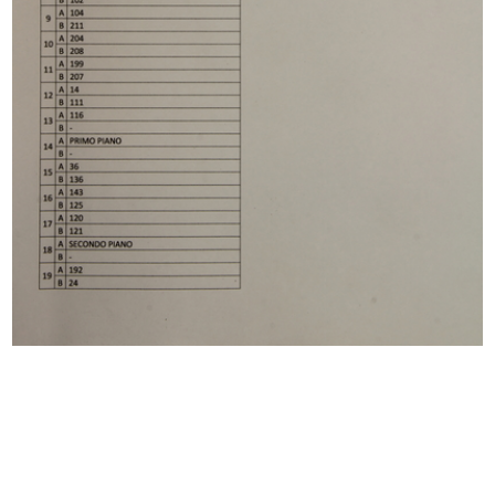
Browse PDF
READ MORE
[Lettera dattiloscritta dal Senatore Borletti a
Umberto Brustio in risposta a tre sue
precedenti missive (del 27 otto...
2/3/1919
Browse PDF
READ MORE
[Lettera manoscritta da G.M. Jelmoli a Umberto
Brustio con messaggio augurale di buona
fortuna]
10/5/1919