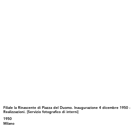
La Rinascente pel suo personale
Direttore responsabile: Demetrio Alati
Stampa: Officine Grafiche A. Mondadori,
Milano
3/1921
Pubblicazione periodica, Anno II, n. 2-3, marzo-
aprile 1921
Browse PDF
READ MORE
Stampa: Alfieri & Lacroix, Milano
A Umberto Brustio
La Rinascente
3/1921
Filiale la Rinascente di Piazza del Duomo. Inaugurazione 4 dicembre 1950 -
Album a stampa con l'elenco dei nominativi del
Realizzazioni. [Servizio fotografico di interni]
personale di tutte le sedi de la Rinascente
1950
Milano
Browse PDF