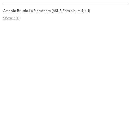
READ MORE
Archivio Brustio-La Rinascente (ASUB Foto album 4, 4.1)
Show PDF
[Lettera dattiloscritta da Leo Goldschmied al
Senatore Borletti]
13/12/1921
Browse PDF
READ MORE
[Lettera dattiloscritta dal Senatore Borletti al
Comm. Leo Goldschmied in risposta alla
precedente missiva (del 13 di...
22/12/1921