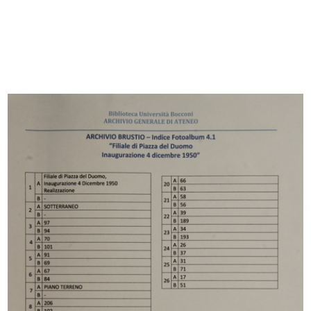
Browse PDF
READ MORE
Statuto della Società Anonima "La Rinascente"
Società per l'Esercizio di Grandi Magazzini
Stampa: Officine Tipo-Litografiche già
Montorfano & Valcarenghi, Milano
15/10/1917
Opuscolo
Browse PDF
READ MORE
Lettera circolare dattiloscritta da parte della
Banca Italiana di Sconto sulla ricostituzione de
La Rinascente
10/1917