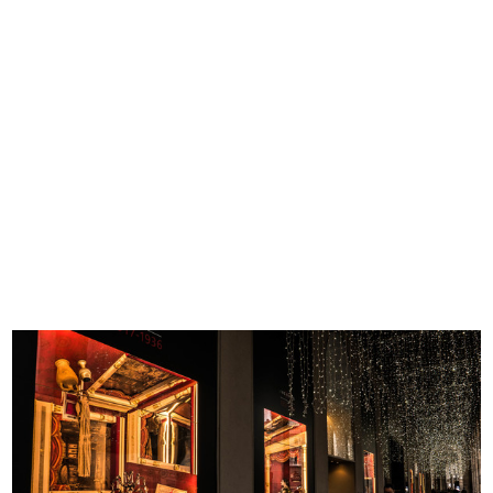
1865 - 2015
1865 - 1885
1886 - 1905
1906 - 1925
1926 - 1945
1946 - 1965
1966 - 1985
1986 - 2015
I VOSTRI CONTRIBUTI
Ingresso de la Rinascente sotto i portici di
Corso Vittorio Emanuele II
2017
Fotografia di Alfredo Felletti
READ MORE