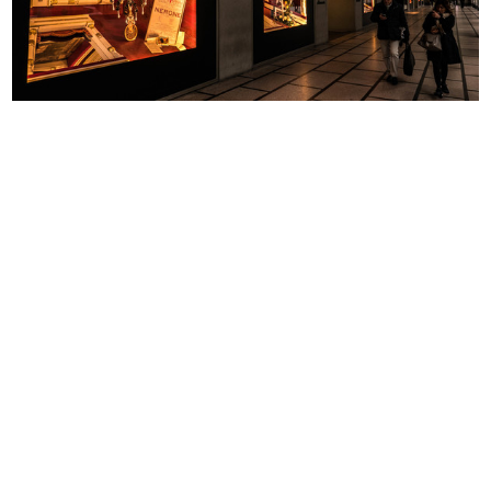
« FIRST
2
3
4
FUNDS
Archivio la Rinascente
Archivio Storico Civico e Biblioteca Trivulziana
Civica Raccolta delle Stampe “Achille Bertarelli”
Civico Archivio Fotografico di Milano
CASVA (Centro di Alti Studi sulle Arti Visive), gli archivi del progetto a Milano
Biblioteca Nazionale Braidense - fondo Sommariva
Fondazione La Triennale di Milano - Biblioteca del Progetto e Archivio Storico
Fondazione La Triennale di Milano - Archivio Paola Lanzani
Fondazione La Triennale di Milano - Archivio Piercarla Toscano Lanzani
Racchelli
Archivio Brustio-La Rinascente - Università Commerciale Luigi Bocconi
Archivi Storici Politecnico di Milano – Archivio Albe e Lica Steiner