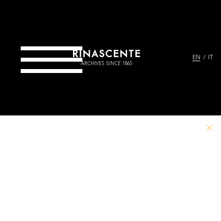
EN
IT
ARCHIVES SINCE 1865
PATHS
Project
News
THEMES
Take part
Credits
ARCHIVES & LIBRARY
Contact
Go to Rinascente.it
ARCHIVES
LIBRARY