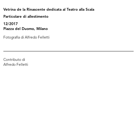
Vetrina de la Rinascente dedicata al Teatro alla Scala
Vetrina de la Rinascente dedicata al Teatro alla
Particolare di allestimento
Scala
12/2017
12/2017
Piazza del Duomo, Milano
Fotografia di Alfredo Felletti
Contributo di
Alfredo Felletti
READ MORE
Vetrina de la Rinascente dedicata al Teatro alla
Scala
Particolare di allestimento
12/2017