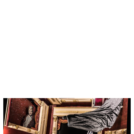
READ MORE
Love to Ride
In collaborazione con EICMA, Esposizione
Internazionale Ciclo, Motociclo, Accessori
11/2017
Le moto dei campioni di Motocross esposte al
Design Supermarket; in primo piano, la Honda di
Davide Soreca, la KTM di...
READ MORE
Love to Ride
In collaborazione con EICMA, Esposizione
Internazionale Ciclo, Motociclo, Accessori
11/2017
Le moto dei campioni di motocross esposte al
Design Supermarket; in primo piano la Honda di