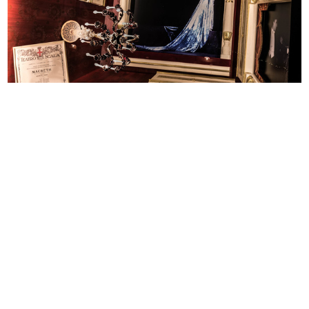
Davide Soreca
READ MORE
Love to Ride
In collaborazione con EICMA, Esposizione
Internazionale Ciclo, Motociclo, Accessori
11/2017
Allestimento interno con l'esposizione della BMW
G 310 al primo piano de la Rinascente
READ MORE
Love to Ride
In collaborazione con EICMA, Esposizione
Internazionale Ciclo, Motociclo, Accessori
11/2017