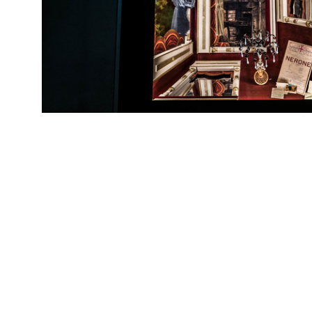
Love to Ride
Alf
In collaborazione con EICMA, Esposizione Internazionale Ciclo,
Motociclo, Accessori
11/2017
Allestimento interno con l'esposizione della BMW G 310 al primo
piano de la Rinascente
RE
Con
Love to Ride
Alf
In collaborazione con EICMA, Esposizione Internazionale Ciclo,
Motociclo, Accessori
11/2017
Allestimento interno nello spazio ANNEX
RE