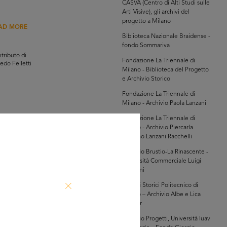
CASVA (Centro di Alti Studi sulle
Arti Visive), gli archivi del
progetto a Milano
AD MORE
Biblioteca Nazionale Braidense -
fondo Sommariva
tributo di
Fondazione La Triennale di
redo Felletti
Milano - Biblioteca del Progetto
e Archivio Storico
Fondazione La Triennale di
Milano - Archivio Paola Lanzani
Fondazione La Triennale di
Milano - Archivio Piercarla
Toscano Lanzani Racchelli
AD MORE
Archivio Brustio-La Rinascente -
Università Commerciale Luigi
Bocconi
tributo di
redo Felletti
Archivi Storici Politecnico di
Milano – Archivio Albe e Lica
Steiner
Archivio Progetti, Università Iuav