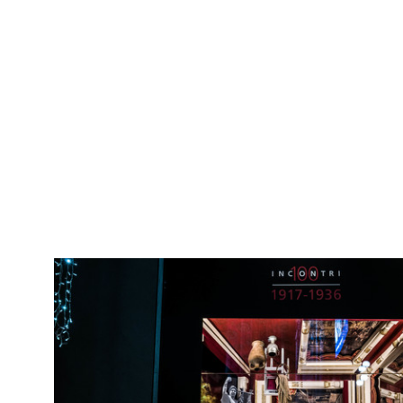
Motociclo, Accessori
11/2017
Le moto dei campioni di Motocross esposte al Design Supermarket;
in primo piano, la Honda di Davide Soreca, la KTM di...
RE
Con
Love to Ride
Alf
In collaborazione con EICMA, Esposizione Internazionale Ciclo,
Motociclo, Accessori
11/2017
Le moto dei campioni di motocross esposte al Design Supermarket;
in primo piano la Honda di Davide Soreca
RE
Con