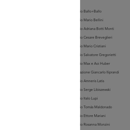
d'Arte
Contributo
Archivio Ballo+Ballo
di
Archivio Mario Bellini
Alfredo
Felletti
Archivio Adriana Botti Monti
AD MORE
Archivio Cesare Breveglieri
Archivio Mario Cristiani
tributo di
redo Felletti
Archivio Salvatore Gregorietti
Archivio Max e Aoi Huber
Associazione Giancarlo Iliprandi
Archivio Amneris Latis
Archivio Serge Libiszewski
Archivio Italo Lupi
AD MORE
Archivio Tomás Maldonado
Archivio Ettore Mariani
tributo di
redo Felletti
Archivio Rosanna Monzini