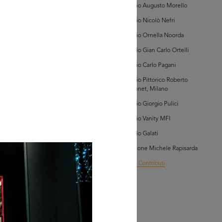
Archivio Augusto Morello
Archivio Nicolò Nefri
Archivio Ornella Noorda
Archivio Gian Carlo Ortelli
Archivio Carlo Pagani
AD MORE
Archivio Pittorico Roberto
Sambonet, Milano
tributo di
Archivio Giorgio Pulici
redo Felletti
Archivio Vanity MFI
Archivio Galati
Collezione Michele Rapisarda
I Vostri Contributi
AD MORE
tributo di