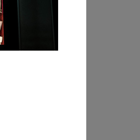
redo Felletti
AD MORE
tributo di
redo Felletti
AD MORE