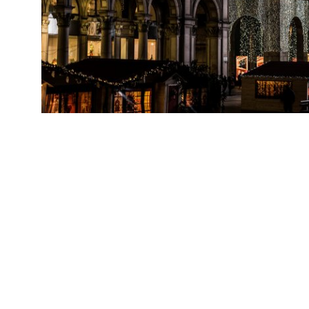
Love to Ride
Alf
In collaborazione con EICMA, Esposizione Internazionale Ciclo,
Motociclo, Accessori
11/2017
Allestimento interno con l'esposizione della BMW G 310 al primo
piano de la Rinascente
RE
Con
Love to Ride
Alf
In collaborazione con EICMA, Esposizione Internazionale Ciclo,
Motociclo, Accessori
11/2017
Allestimento interno nello spazio ANNEX
RE