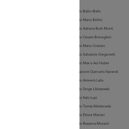
d'Arte
Archivio Ballo+Ballo
Contributo
Archivio Mario Bellini
di
Alfredo
Archivio Adriana Botti Monti
Felletti
AD MORE
Archivio Cesare Breveglieri
Archivio Mario Cristiani
tributo di
redo Felletti
Archivio Salvatore Gregorietti
Archivio Max e Aoi Huber
Associazione Giancarlo Iliprandi
Archivio Amneris Latis
Archivio Serge Libiszewski
Archivio Italo Lupi
AD MORE
Archivio Tomás Maldonado
Archivio Ettore Mariani
tributo di
redo Felletti
Archivio Rosanna Monzini