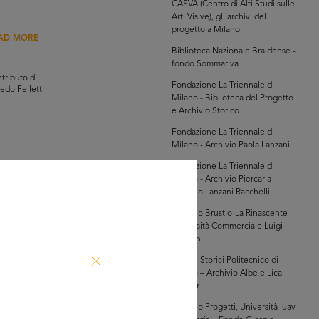
CASVA (Centro di Alti Studi sulle
Arti Visive), gli archivi del
progetto a Milano
AD MORE
Biblioteca Nazionale Braidense -
fondo Sommariva
tributo di
Fondazione La Triennale di
redo Felletti
Milano - Biblioteca del Progetto
e Archivio Storico
Fondazione La Triennale di
Milano - Archivio Paola Lanzani
Fondazione La Triennale di
Milano - Archivio Piercarla
Toscano Lanzani Racchelli
AD MORE
Archivio Brustio-La Rinascente -
Università Commerciale Luigi
Bocconi
tributo di
redo Felletti
Archivi Storici Politecnico di
Milano – Archivio Albe e Lica
Steiner
Archivio Progetti, Università Iuav