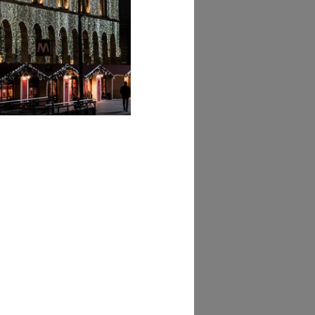
redo Felletti
AD MORE
tributo di
redo Felletti
AD MORE