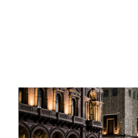
Motociclo, Accessori
11/2017
Le moto dei campioni di Motocross esposte al Design Supermarket;
in primo piano, la Honda di Davide Soreca, la KTM di...
RE
Con
Love to Ride
Alf
In collaborazione con EICMA, Esposizione Internazionale Ciclo,
Motociclo, Accessori
11/2017
Le moto dei campioni di motocross esposte al Design Supermarket;
in primo piano la Honda di Davide Soreca
RE
Con