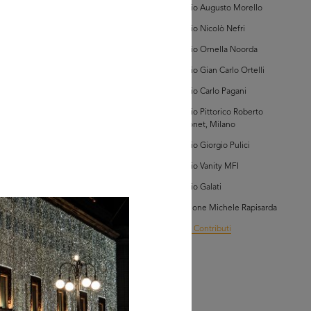
Archivio Augusto Morello
Archivio Nicolò Nefri
Archivio Ornella Noorda
Archivio Gian Carlo Ortelli
Archivio Carlo Pagani
AD MORE
Archivio Pittorico Roberto
Sambonet, Milano
tributo di
Archivio Giorgio Pulici
redo Felletti
Archivio Vanity MFI
Archivio Galati
Collezione Michele Rapisarda
I Vostri Contributi
AD MORE
tributo di