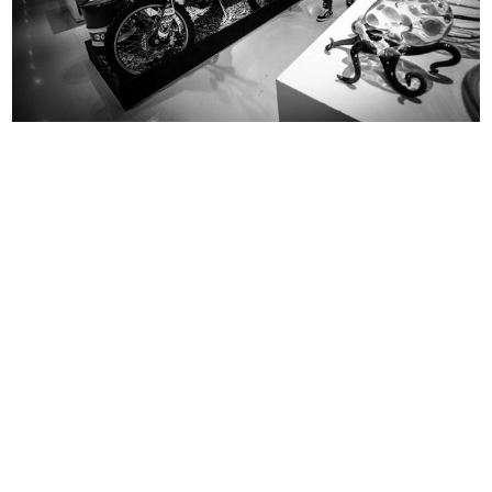
« FIRST
2
3
4
FUNDS
Archivio la Rinascente
Archivio Storico Civico e Biblioteca Trivulziana
Civica Raccolta delle Stampe “Achille Bertarelli”
Civico Archivio Fotografico di Milano
CASVA (Centro di Alti Studi sulle Arti Visive), gli archivi del progetto a Milano
Biblioteca Nazionale Braidense - fondo Sommariva
Fondazione La Triennale di Milano - Biblioteca del Progetto e Archivio Storico
Fondazione La Triennale di Milano - Archivio Paola Lanzani
Fondazione La Triennale di Milano - Archivio Piercarla Toscano Lanzani
Racchelli
Archivio Brustio-La Rinascente - Università Commerciale Luigi Bocconi
Archivi Storici Politecnico di Milano – Archivio Albe e Lica Steiner