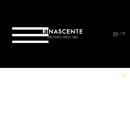
EN
IT
ARCHIVES SINCE 1865
PATHS
Project
News
THEMES
Take part
Credits
ARCHIVES & LIBRARY
Contact
Go to Rinascente.it
ARCHIVES
LIBRARY