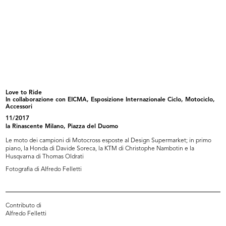
Archivio Progetti, Università Iuav di Venezia – Fondo Giorgio Casali
Camera di Commercio di Milano
Archivio storico - Intesa Sanpaolo
Archivio storico UniCredit
Fondazione ADI Collezione Compasso d'Oro
Fondazione Fiera Milano - Archivio storico
Love to Ride
In collaborazione con EICMA, Esposizione Internazionale Ciclo, Motociclo,
Fondazione Biblioteca Europea di Informazione e Cultura (BEIC) - Fondo Monti
Accessori
11/2017
Fondazione Piero Portaluppi
la Rinascente Milano, Piazza del Duomo
Archivio Romualdo Borletti
Le moto dei campioni di Motocross esposte al Design Supermarket; in primo
piano, la Honda di Davide Soreca, la KTM di Christophe Nambotin e la
Touring Club Italiano
Husqvarna di Thomas Oldrati
Archivi Farabola
Fotografia di Alfredo Felletti
Archivio Saporetti Immagini d'Arte
Archivio Ballo+Ballo
Contributo di
Archivio Mario Bellini
Alfredo Felletti