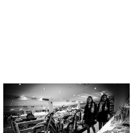
1865 - 2015
1865 - 1885
1886 - 1905
1906 - 1925
1926 - 1945
1946 - 1965
1966 - 1985
1986 - 2015
I VOSTRI CONTRIBUTI
Ingresso de la Rinascente sotto i portici di
Corso Vittorio Emanuele II
2017
Fotografia di Alfredo Felletti
READ MORE