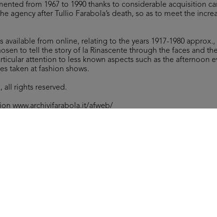
ented from 1967 to 1990 thanks to considerable acquisition ca
f the agency after Tullio Farabola’s death, so as to meet the incr
es available from online, relating to the years 1917-1980 approx.
osen to tell the story of la Rinascente through the faces and t
articular attention to less known aspects such as the afternoon e
es taken at fashion shows.
 all rights reserved.
tion
www.archivifarabola.it/afweb/
Arc
Sfilata de la Rinascente
[54
2/4/1951