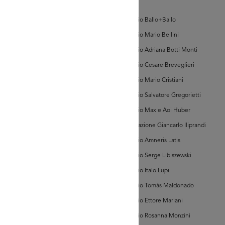
d'Arte
AD MORE
Archivio Ballo+Ballo
Archivio Mario Bellini
hivi Farabola (@AF
Archivio Adriana Botti Monti
274])
Archivio Cesare Breveglieri
Archivio Mario Cristiani
Archivio Salvatore Gregorietti
Archivio Max e Aoi Huber
Associazione Giancarlo Iliprandi
AD MORE
Archivio Amneris Latis
Archivio Serge Libiszewski
hivi Farabola (@AF
Archivio Italo Lupi
289])
Archivio Tomás Maldonado
Archivio Ettore Mariani
Archivio Rosanna Monzini