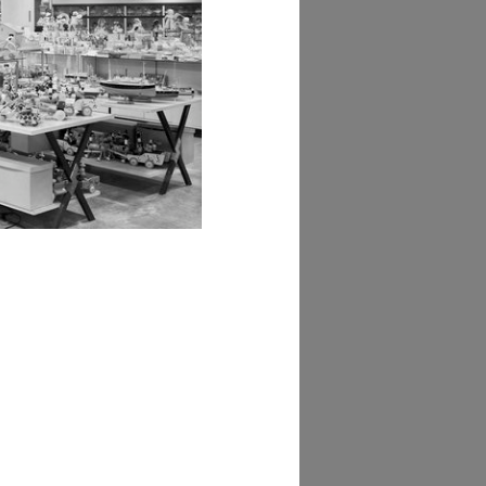
AD MORE
hivi Farabola (@AF
832])
AD MORE
hivi Farabola (@AF
841])