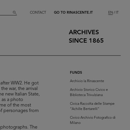
CONTACT
GO TO RINASCENTE.IT
EN
IT
ARCHIVES
SINCE 1865
FUNDS
Archivio la Rinascente
s after WW2. He got
he war, the arrival
Archivio Storico Civico e
he new Italian State,
Biblioteca Trivulziana
k as a photo
Civica Raccolta delle Stampe
ome of the most
“Achille Bertarelli”
 of personages from
Civico Archivio Fotografico di
Milano
d photographs. The