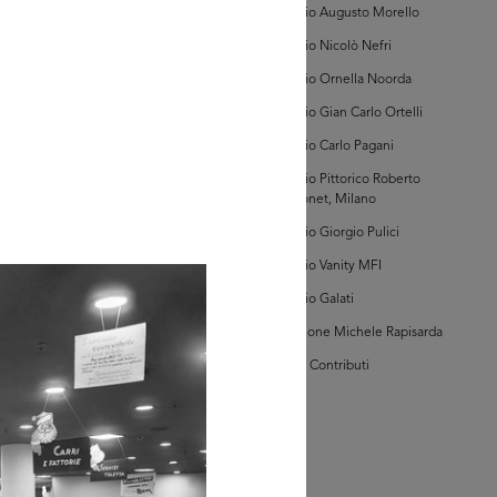
Archivio Augusto Morello
Archivio Nicolò Nefri
AD MORE
Archivio Ornella Noorda
Archivio Gian Carlo Ortelli
hivi Farabola (@AF
Archivio Carlo Pagani
748])
Archivio Pittorico Roberto
Sambonet, Milano
Archivio Giorgio Pulici
Archivio Vanity MFI
Archivio Galati
Collezione Michele Rapisarda
AD MORE
I Vostri Contributi
hivi Farabola (@AF
782])