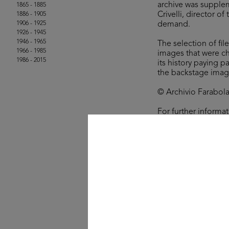
archive was supplem
1865 - 1885
Crivelli, director o
1886 - 1905
1906 - 1925
demand.
1926 - 1945
1946 - 1965
The selection of fil
1966 - 1985
images that were ch
1986 - 2015
its history paying p
the backstage imag
© Archivio Farabola,
For further informa