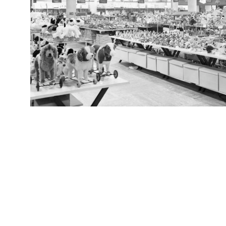
RE
Arc
Sfilata de la Rinascente
[65
8/10/1951
RE
Arc
Modella in posa alla sfilata de la Rinascente
[65
8/10/1951