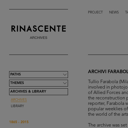
PROJECT
NEWS
T
ARCHIVI FARABO
PATHS
Tullio Farabola (Mi
THEMES
involved in photojo
ARCHIVES & LIBRARY
of Allied Forces and 
the reconstruction 
ARCHIVES
reporter, Farabola 
LIBRARY
popular weeklies of
the world of the ar
1865 - 2015
The archive was se