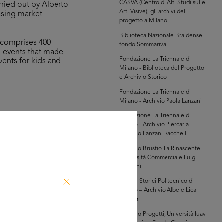
CASVA (Centro di Alti Studi sulle
rried out by Alberto
Arti Visive), gli archivi del
easing market
progetto a Milano
Biblioteca Nazionale Braidense -
, comprises 400
fondo Sommariva
he events that made
Fondazione La Triennale di
vents for kids and
Milano - Biblioteca del Progetto
e Archivio Storico
Fondazione La Triennale di
Milano - Archivio Paola Lanzani
Fondazione La Triennale di
Milano - Archivio Piercarla
hivi Farabola (@AF
Toscano Lanzani Racchelli
237])
Archivio Brustio-La Rinascente -
Università Commerciale Luigi
Bocconi
Archivi Storici Politecnico di
Milano – Archivio Albe e Lica
Steiner
Archivio Progetti, Università Iuav