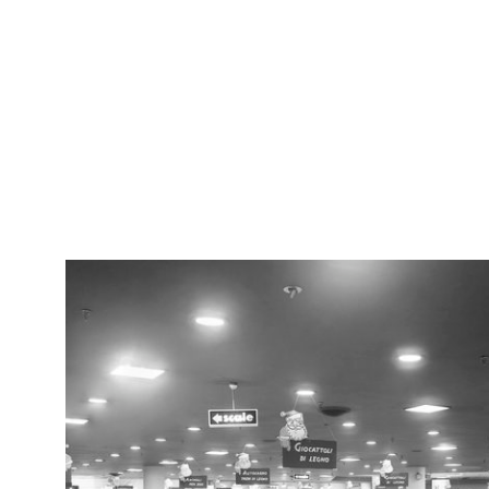
RE
Arc
Bambini con palloncini pubblicitari de la Rinascente
[57
5/1951
RE
Arc
Sfilata de la Rinascente
[65
8/10/1951