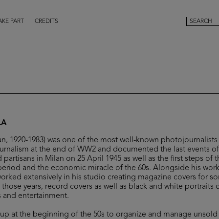
AKE PART
CREDITS
LA
lan, 1920-1983) was one of the most well-known photojournalist
urnalism at the end of WW2 and documented the last events of t
partisans in Milan on 25 April 1945 as well as the first steps of t
period and the economic miracle of the 60s. Alongside his wor
worked extensively in his studio creating magazine covers for s
 those years, record covers as well as black and white portraits
ts and entertainment.
t up at the beginning of the 50s to organize and manage unsol