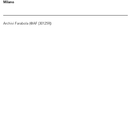
Milano
Persone a la Rinascente durante il periodo
natalizio
22/12/1958
Archivi Farabola (@AF [301259])
READ MORE
Acquisti a la Rinascente durante il periodo
natalizio
22/12/1958
READ MORE