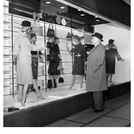
READ MORE
Mostra di antiquariato a la Rinascente
5/10/1958
READ MORE
Cominotti e Linda Pedrotti Brustio alla mostra
di antiquariato presso la Rinascente
5/10/1958