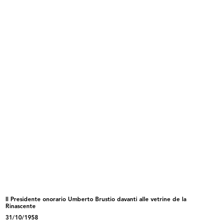
durante il periodo natalizio
22/12/1958
READ MORE
Acquisti natalizi a la Rinascente
22/12/1958
Il Presidente onorario Umberto Brustio davanti alle vetrine de la
READ MORE
Rinascente
31/10/1958