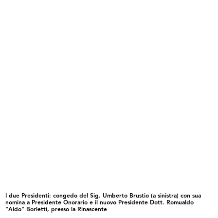
Manzoni
29/4/1954
READ MORE
Sfilata de la Rinascente presso il Teatro
Manzoni
29/4/1954
I due Presidenti: congedo del Sig. Umberto Brustio (a sinistra) con sua
READ MORE
nomina a Presidente Onorario e il nuovo Presidente Dott. Romualdo
"Aldo" Borletti, presso la Rinascente