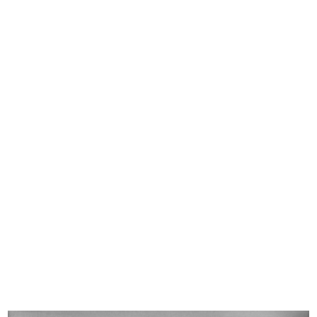
Sfilata delle confezioni Elle Erre presso il Tea-
room de la Rinascente
29/9/1953
READ MORE
Sfilata delle confezioni Elle Erre al Teatro
Manzoni
10/10/1953