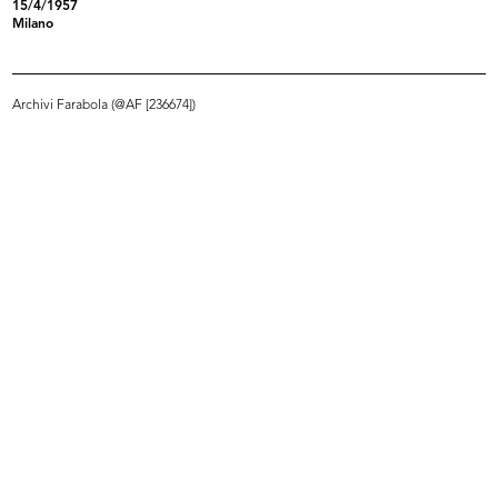
15/4/1957
Milano
Estrazione durante la sfilata de la Rinascente
presso il Teatro Manzoni
29/4/1954
Archivi Farabola (@AF [236674])
READ MORE
Premiazione dei bambini a la Rinascente
21/5/1954
READ MORE