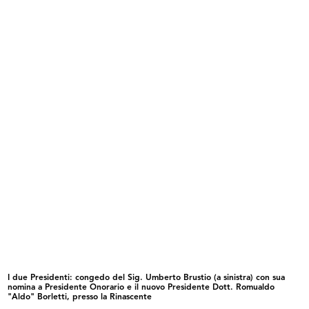
6/11/1959
READ MORE
Visita agli impianti de la Rinascente
28/11/1959
I due Presidenti: congedo del Sig. Umberto Brustio (a sinistra) con sua
READ MORE
nomina a Presidente Onorario e il nuovo Presidente Dott. Romualdo
"Aldo" Borletti, presso la Rinascente