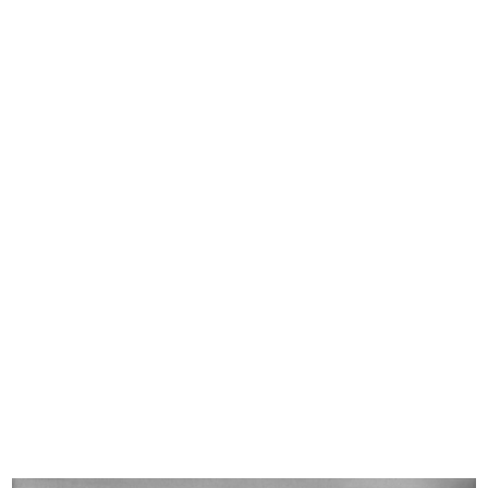
Acquisti a la Rinascente
10/1959
READ MORE
Interno de la Rinascente
10/1959