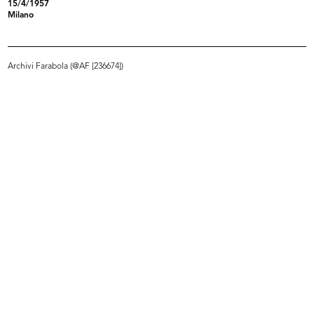
15/4/1957
Milano
Visita a la Rinascente
28/11/1959
Archivi Farabola (@AF [236674])
READ MORE
Premiazione di dipendenti de la Rinascente
12/1959
READ MORE