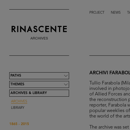
PROJECT
NEWS
T
ARCHIVI FARABO
PATHS
Tullio Farabola (Mi
THEMES
involved in photojo
ARCHIVES & LIBRARY
of Allied Forces and 
the reconstruction 
ARCHIVES
reporter, Farabola 
LIBRARY
popular weeklies of
the world of the ar
1865 - 2015
The archive was se