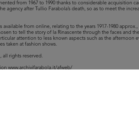
ented from 1967 to 1990 thanks to considerable acquisition ca
f the agency after Tullio Farabola’s death, so as to meet the incr
es available from online, relating to the years 1917-1980 approx.
osen to tell the story of la Rinascente through the faces and t
articular attention to less known aspects such as the afternoon e
es taken at fashion shows.
 all rights reserved.
tion
www.archivifarabola.it/afweb/
Arc
Dimostrazione dei prodotti Elizabeth Arden a la Rinascente
[29
30/9/1958