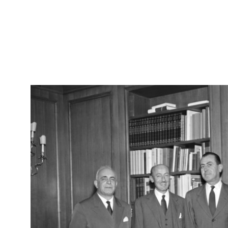
RE
Arc
Mostra di antiquariato a la Rinascente
[29
5/10/1958
RE
Arc
Cominotti e Linda Pedrotti Brustio alla mostra di antiquariato
[29
presso la Rinascente
5/10/1958