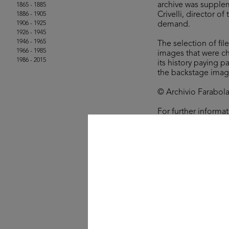
archive was supplem
1865 - 1885
Crivelli, director o
1886 - 1905
1906 - 1925
demand.
1926 - 1945
1946 - 1965
The selection of fil
1966 - 1985
images that were ch
1986 - 2015
its history paying p
the backstage imag
© Archivio Farabola,
For further informa