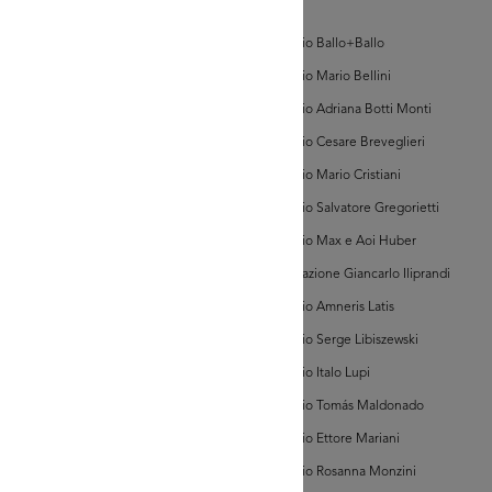
d'Arte
Archivi
Farabola
AD MORE
Archivio Ballo+Ballo
(@AF
[315805])
Archivio Mario Bellini
hivi Farabola (@AF
Archivio Adriana Botti Monti
7552])
Archivio Cesare Breveglieri
Archivio Mario Cristiani
Archivio Salvatore Gregorietti
Archivio Max e Aoi Huber
Associazione Giancarlo Iliprandi
AD MORE
Archivio Amneris Latis
Archivio Serge Libiszewski
hivi Farabola (@AF
Archivio Italo Lupi
7554])
Archivio Tomás Maldonado
Archivio Ettore Mariani
Archivio Rosanna Monzini