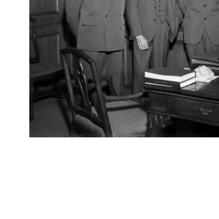
RE
Arc
Mostra di antiquariato a la Rinascente
[29
5/10/1958
RE
Arc
Mostra di antiquariato a la Rinascente
[29
5/10/1958