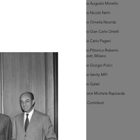
Archivio Augusto Morello
Archivio Nicolò Nefri
AD MORE
Archivio Ornella Noorda
Archivio Gian Carlo Ortelli
hivi Farabola (@AF
Archivio Carlo Pagani
7791])
Archivio Pittorico Roberto
Sambonet, Milano
Archivio Giorgio Pulici
Archivio Vanity MFI
Archivio Galati
Collezione Michele Rapisarda
AD MORE
I Vostri Contributi
hivi Farabola (@AF
7793])