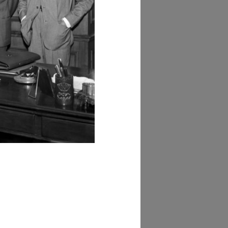
AD MORE
hivi Farabola (@AF
7786])
AD MORE
hivi Farabola (@AF
7794])