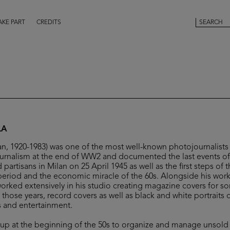
AKE PART
CREDITS
LA
lan, 1920-1983) was one of the most well-known photojournalist
urnalism at the end of WW2 and documented the last events of t
partisans in Milan on 25 April 1945 as well as the first steps of t
period and the economic miracle of the 60s. Alongside his wor
worked extensively in his studio creating magazine covers for s
 those years, record covers as well as black and white portraits
ts and entertainment.
t up at the beginning of the 50s to organize and manage unsol