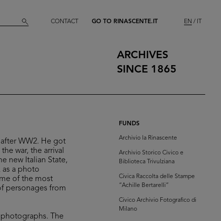
CONTACT
GO TO RINASCENTE.IT
EN
IT
ARCHIVES
SINCE 1865
FUNDS
Archivio la Rinascente
s after WW2. He got
he war, the arrival
Archivio Storico Civico e
he new Italian State,
Biblioteca Trivulziana
k as a photo
Civica Raccolta delle Stampe
ome of the most
“Achille Bertarelli”
 of personages from
Civico Archivio Fotografico di
Milano
d photographs. The