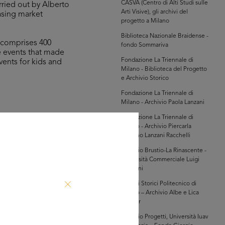
CASVA (Centro di Alti Studi sulle
rried out by Alberto
Arti Visive), gli archivi del
easing market
progetto a Milano
Biblioteca Nazionale Braidense -
, comprises 400
fondo Sommariva
he events that made
Fondazione La Triennale di
vents for kids and
Milano - Biblioteca del Progetto
e Archivio Storico
Fondazione La Triennale di
Milano - Archivio Paola Lanzani
Fondazione La Triennale di
Milano - Archivio Piercarla
hivi Farabola (@AF
Toscano Lanzani Racchelli
7548])
Archivio Brustio-La Rinascente -
Università Commerciale Luigi
Bocconi
Archivi Storici Politecnico di
Milano – Archivio Albe e Lica
Steiner
Archivio Progetti, Università Iuav