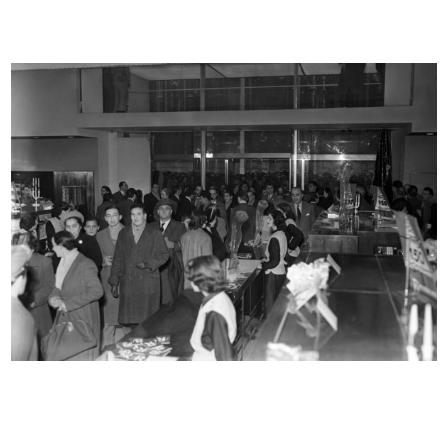
READ MORE
Romualdo "Aldo" Borletti e Umberto Brustio il
giorno dell'inaugurazione della nuova sede de
la Rinascente in Piazza d...
12/1950
READ MORE
Umberto Brustio e il figlio Giorgio il giorno
dell'inaugurazione della nuova sede de la
Rinascente in Piazza del Duomo
12/1950