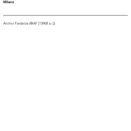
Milano
Sede provvisoria de la Rinascente in Piazza
Mercanti
1950
Archivi Farabola (@AF [13968 a.i.])
READ MORE
Marcello Dudovich nel suo studio. Immagini
realizzate per la Rinascente
1950
READ MORE