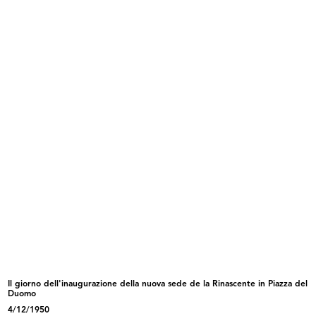
1950
READ MORE
Reparto giocattoli de la Rinascente
1950
Il giorno dell'inaugurazione della nuova sede de la Rinascente in Piazza del
READ MORE
Duomo
4/12/1950