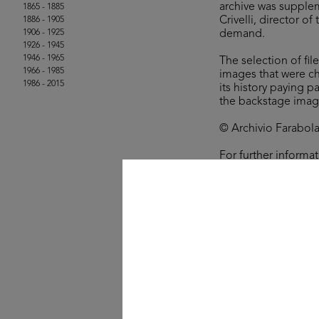
archive was supplem
1865 - 1885
Crivelli, director o
1886 - 1905
1906 - 1925
demand.
1926 - 1945
1946 - 1965
The selection of fil
1966 - 1985
images that were ch
1986 - 2015
its history paying p
the backstage imag
© Archivio Farabola,
For further informa