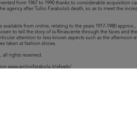
ented from 1967 to 1990 thanks to considerable acquisition ca
f the agency after Tullio Farabola’s death, so as to meet the incr
es available from online, relating to the years 1917-1980 approx.
osen to tell the story of la Rinascente through the faces and t
articular attention to less known aspects such as the afternoon e
es taken at fashion shows.
 all rights reserved.
tion
www.archivifarabola.it/afweb/
Arc
Sfilata di modelli per ragazze de la Rinascente
[18
20/10/1955