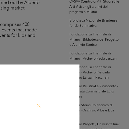
CASVA (Centro di Alti Studi sulle
rried out by Alberto
Arti Visive), gli archivi del
easing market
progetto a Milano
Biblioteca Nazionale Braidense -
, comprises 400
fondo Sommariva
he events that made
Fondazione La Triennale di
vents for kids and
Milano - Biblioteca del Progetto
e Archivio Storico
Fondazione La Triennale di
Milano - Archivio Paola Lanzani
Fondazione La Triennale di
Milano - Archivio Piercarla
hivi Farabola (@AF
Toscano Lanzani Racchelli
9518])
Archivio Brustio-La Rinascente -
Università Commerciale Luigi
Bocconi
Archivi Storici Politecnico di
Milano – Archivio Albe e Lica
Steiner
Archivio Progetti, Università Iuav