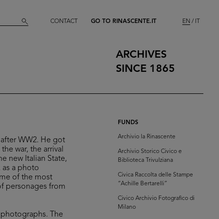
CONTACT
GO TO RINASCENTE.IT
EN
IT
ARCHIVES
SINCE 1865
FUNDS
Archivio la Rinascente
s after WW2. He got
he war, the arrival
Archivio Storico Civico e
he new Italian State,
Biblioteca Trivulziana
k as a photo
Civica Raccolta delle Stampe
ome of the most
“Achille Bertarelli”
 of personages from
Civico Archivio Fotografico di
Milano
d photographs. The