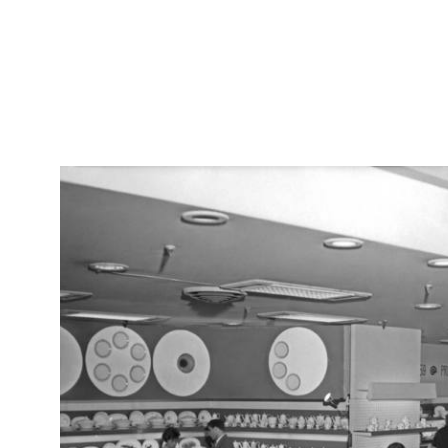
RE
Arc
Sfilata per i dipendenti de la Rinascente
[20
28/4/1956
RE
Manichini con parti di automobili (Pirelli) nella vetrina de la
Arc
Rinascente
Progetto: Arch. Gian Carlo Ortelli
1956