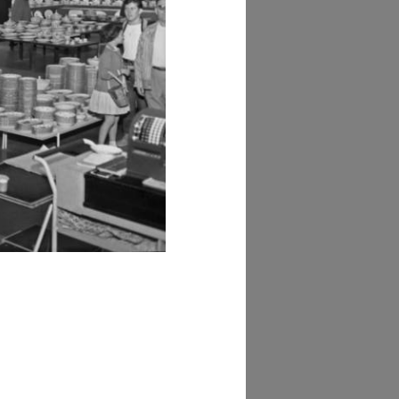
AD MORE
hivi Farabola
AD MORE
hivi Farabola (@AF
844])