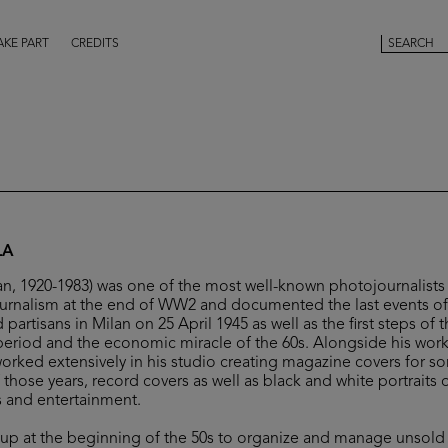
AKE PART
CREDITS
LA
lan, 1920-1983) was one of the most well-known photojournalist
urnalism at the end of WW2 and documented the last events of t
partisans in Milan on 25 April 1945 as well as the first steps of t
period and the economic miracle of the 60s. Alongside his wor
worked extensively in his studio creating magazine covers for s
 those years, record covers as well as black and white portraits
ts and entertainment.
t up at the beginning of the 50s to organize and manage unsol