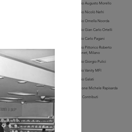
Archivio Augusto Morello
Archivio Nicolò Nefri
AD MORE
Archivio Ornella Noorda
Archivio Gian Carlo Ortelli
hivi Farabola (@AF
Archivio Carlo Pagani
5573])
Archivio Pittorico Roberto
Sambonet, Milano
Archivio Giorgio Pulici
Archivio Vanity MFI
Archivio Galati
Collezione Michele Rapisarda
AD MORE
I Vostri Contributi
hivi Farabola