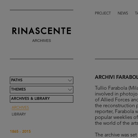
PROJECT
NEWS
T
ARCHIVI FARABO
PATHS
Tullio Farabola (Mi
THEMES
involved in photojo
ARCHIVES & LIBRARY
of Allied Forces and 
the reconstruction 
ARCHIVES
reporter, Farabola 
LIBRARY
popular weeklies of
the world of the ar
1865 - 2015
The archive was se