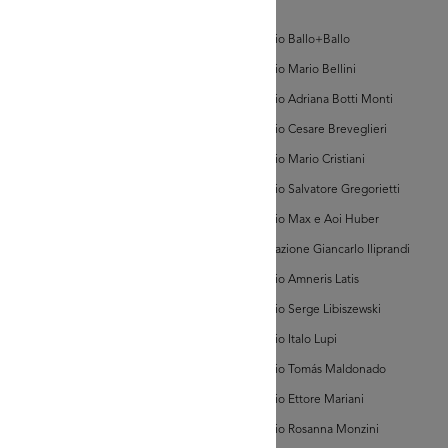
d'Arte
AD MORE
Archivio Ballo+Ballo
Archivio Mario Bellini
hivi Farabola (@AF
Archivio Adriana Botti Monti
5583])
Archivio Cesare Breveglieri
Archivio Mario Cristiani
Archivio Salvatore Gregorietti
Archivio Max e Aoi Huber
Associazione Giancarlo Iliprandi
AD MORE
Archivio Amneris Latis
Archivio Serge Libiszewski
hivi Farabola (@AF
Archivio Italo Lupi
5586])
Archivio Tomás Maldonado
Archivio Ettore Mariani
Archivio Rosanna Monzini