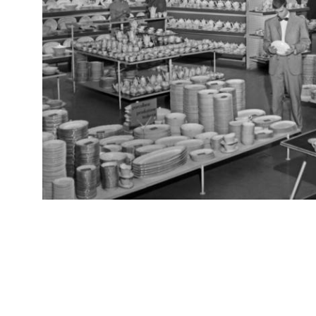
RE
Manichini con parti di automobili (Pirelli) nella vetrina de la
Arc
Rinascente
Progetto: Arch. Gian Carlo Ortelli
1956
RE
Arc
[Vetrina con manichini de la Rinascente]
[58
1956