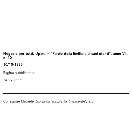
de la Rinascente
1934
[Recto e verso]
Browse PDF
READ MORE
Negozio per tutti. Upim, in "Parole della Emiliana ai suoi utenti", anno VIII,
n. 10
'Upim' Pasqua 1935, articoli pasquali
10/10/1935
4/1935
Pagina pubblicitaria
Pagina pubblicitaria allegata al Listino bimensile n.
7, Aprile-Maggio 1935-XIII.
24 h x 17 cm
[Recto e verso]
Collezione Michele Rapisarda (scatola 'la Rinascente', n. 3)
Browse PDF
READ MORE