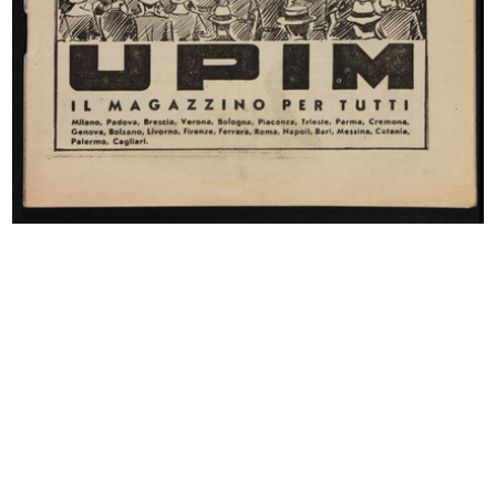
Novità autunno inverno 1931-1932. La
Rinascente
9/1931
Catalogo semestrale n. 22, Milano, 20 settembre
1931 - Anno IX
Browse PDF
READ MORE
La Rinascente, Occasioni Speciali per la Casa
9/1931
Catalogo mensile n. 9, Milano, 15 settembre 1931 -
IX
[Copertina]