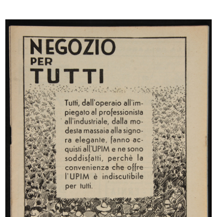
Gymnasium, organizzazione speciale del
reparto sports. La Rinascente
1930
Avviso pubblicitario per giornali
READ MORE
La Rinascente Milano.
Vendita speciale fiori, mercerie, profumerie,
guanti, merletti
2/1931
Catalogo mensile n. 2, 15 febbraio 1931 - Anno IX
Browse PDF
READ MORE