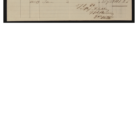
Novità autunno inverno 1931-1932. La
Rinascente
9/1931
Catalogo semestrale n. 22, Milano, 20 settembre
1931 - Anno IX
Browse PDF
READ MORE
La Rinascente, Occasioni Speciali per la Casa
9/1931
Catalogo mensile n. 9, Milano, 15 settembre 1931 -
IX
[Copertina]