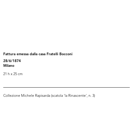
de la Rinascente
1934
[Recto e verso]
Browse PDF
READ MORE
Fattura emessa dalla casa Fratelli Bocconi
28/6/1874
'Upim' Pasqua 1935, articoli pasquali
Milano
4/1935
21 h x 25 cm
Pagina pubblicitaria allegata al Listino bimensile n.
7, Aprile-Maggio 1935-XIII.
[Recto e verso]
Collezione Michele Rapisarda (scatola 'la Rinascente', n. 3)
Browse PDF
READ MORE