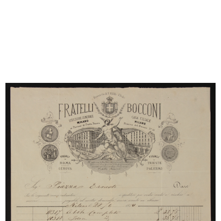
Gymnasium, organizzazione speciale del
reparto sports. La Rinascente
1930
Avviso pubblicitario per giornali
READ MORE
La Rinascente Milano.
Vendita speciale fiori, mercerie, profumerie,
guanti, merletti
2/1931
Catalogo mensile n. 2, 15 febbraio 1931 - Anno IX
Browse PDF
READ MORE