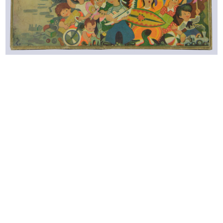
L'estate consiglia
Progetto grafico: Max Huber
Stampa: I.G.D.A., Novara
5/1954
Copertina del catalogo
READ MORE
Oggi nella casa colore
1954
Copertina del catalogo casalinghi