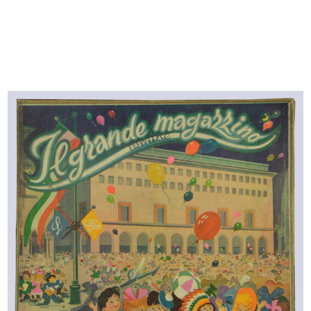
L'estate consiglia
Progetto grafico: Max Huber
Stampa: I.G.D.A., Novara
1953
Catalogo moda estate donna uomo bambino
Browse PDF
READ MORE
L'inverno consiglia
Progetto grafico: Max Huber
Stampa: I.G.D.A., Novara
1953
Catalogo moda autunno-inverno 1953 donna uomo
bambino
Browse PDF
READ MORE