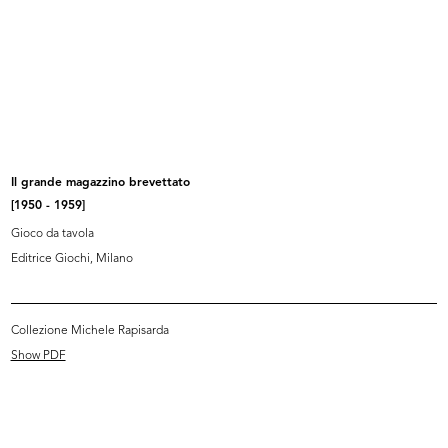
Gioco da tavola
Browse PDF
READ MORE
Il grande magazzino brevettato
[1950 - 1959]
Vinile 45 giri Italfon "Chiedimi l'impossibile", in
vendita esclusiva presso le filiali de la
Gioco da tavola
Rinascente e di Upim
1960 ca.
Editrice Giochi, Milano
Collezione Michele Rapisarda
Show PDF
Browse PDF
READ MORE