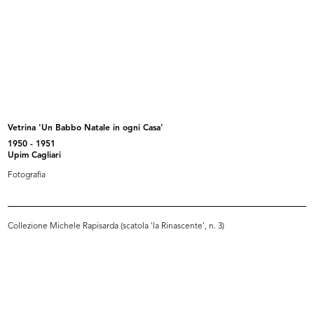
Fotografia (Fotostudio Nissim, Cagliari)
READ MORE
Vetrina 'Un Babbo Natale in ogni Casa'
1950 - 1951
Vetrina 'Fiera del Bianco'
Upim Cagliari
1950 - 1951
Fotografia
Fotografia
Collezione Michele Rapisarda (scatola 'la Rinascente', n. 3)
READ MORE