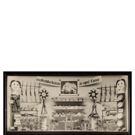
Anche alla Rinascente c'è la 'fossa dei serpenti',
in "L'Unità"
Libero Traversa
6/4/1951
Ritaglio di giornale
READ MORE
Apertura di stagione. lR
Progetto grafico: Max Huber
Illustrazioni: Grignani
Stampa: A. Pizzi S.A., Milano
4/1951
Brochure con listino
Browse PDF
READ MORE