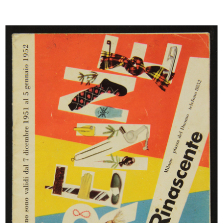
Rinascente Milano Piazza Duomo
11/1937
Listino mensile n. 12, 25 novembre 1937-XVI,
spedizione in abbonamento postale.
[Copertina]
READ MORE
"Upim". Gioia del comperare!
5/1938
Listino bimestrale maggio-giugno 1938-XVI n. 18,
spedizione in abbonamento postale
Browse PDF
READ MORE