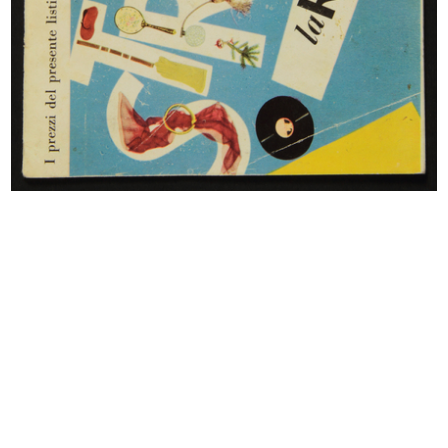
Cartelloni di Dudovich per 'la Rinascente', in
"La Pubblicità d'Italia"
7/1938
Articolo redazionale de "La Pubblicità d'Italia",
rivista mensile, anno II, n. 13-14, luglio-agosto 1938-
XVI
Browse PDF
READ MORE
La Rinascente, novità primavera estate 1939
3/1939
Listino mensile n. 3, Milano, 18 marzo 1939-XVII,
spedizione in abbonamento postale
Browse PDF