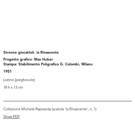
Listino mensile n. 7, Milano, 5 ottobre 1940-XVIII
Browse PDF
READ MORE
Strenne giocattoli. la Rinascente
Progetto grafico: Max Huber
Torino di notte, via Roma, sfondo Stazione di
Stampa: Stabilimento Poligrafico G. Colombi, Milano
Porta Nuova
1951
[1934 - 1940]
Listino [pieghevole]
Cartolina Upim
18 h x 13 cm
Collezione Michele Rapisarda (scatola 'la Rinascente', n. 1)
READ MORE
Show PDF