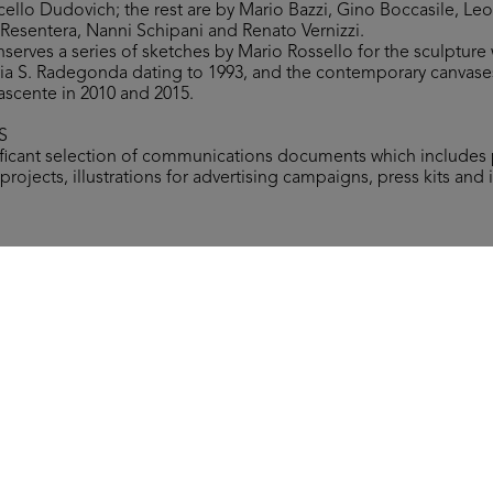
cello Dudovich; the rest are by Mario Bazzi, Gino Boccasile, Le
Resentera, Nanni Schipani and Renato Vernizzi.
nserves a series of sketches by Mario Rossello for the sculpture
 via S. Radegonda dating to 1993, and the contemporary canvases 
ascente in 2010 and 2015.
S
nificant selection of communications documents which includes
projects, illustrations for advertising campaigns, press kits and 
the typewritten booklet Gli obiettivi e le politiche commerciali
ommercial and political goals of the lR department stores), Janu
Mezzari, tra oriente e occidente (Mezzari, between East and Wes
.
 rights reserved.
All results
Posters
Comunication
Miscellany