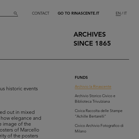
CONTACT
GO TO RINASCENTE.IT
EN
IT
ARCHIVES
SINCE 1865
FUNDS
Archivio la Rinascente
us historic events
Archivio Storico Civico e
Biblioteca Trivulziana
Civica Raccolta delle Stampe
ried out in mixed
“Achille Bertarelli”
of how elegance and
he image of the
Civico Archivio Fotografico di
posters of Marcello
Milano
ity of the posters