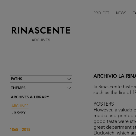
PROJECT
NEWS
T
ARCHIVIO LA RI
PATHS
la Rinascente histor
THEMES
such as the fire of
ARCHIVES & LIBRARY
POSTERS
ARCHIVES
However, a valuable 
LIBRARY
media and printed o
good taste were str
great department sto
1865 - 2015
Dudovich, which are 