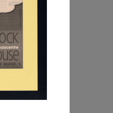
AD MORE
hivio la Rinascente
anifesti (P.R13)
AD MORE
hivio la Rinascente
omunicazione