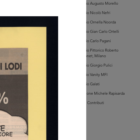
Comunicazione
AD MORE
Archivio Augusto Morello
Archivio Nicolò Nefri
hivio la Rinascente
Archivio Ornella Noorda
anifesti (P.R11)
Archivio Gian Carlo Ortelli
Archivio Carlo Pagani
Archivio Pittorico Roberto
Sambonet, Milano
Archivio Giorgio Pulici
Archivio Vanity MFI
AD MORE
Archivio Galati
Collezione Michele Rapisarda
hivio la Rinascente
anifesti (P.R12)
I Vostri Contributi