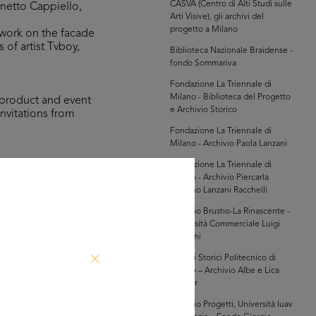
CASVA (Centro di Alti Studi sulle
onetto Cappiello,
Arti Visive), gli archivi del
progetto a Milano
 work on the facade
of artist Tvboy,
Biblioteca Nazionale Braidense -
fondo Sommariva
Fondazione La Triennale di
Milano - Biblioteca del Progetto
 product and event
e Archivio Storico
invitations from
Fondazione La Triennale di
Milano - Archivio Paola Lanzani
Fondazione La Triennale di
 dei grandi
Milano - Archivio Piercarla
ary 1980, and the
Toscano Lanzani Racchelli
t) exhibition, Sagep
Archivio Brustio-La Rinascente -
Università Commerciale Luigi
Bocconi
Archivi Storici Politecnico di
Milano – Archivio Albe e Lica
Steiner
Archivio Progetti, Università Iuav