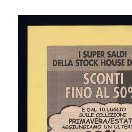
RE
Mario Rossello
Arc
- M
Il volo di gabbiani
1993
Bozzetto di studio per l'intervento scultoreo sulla facciata di via
S.Radegonda de la Rinascente
Pastello su carta
RE
Mario Rossello
Arc
- M
Il volo di gabbiani
1993
Bozzetto di studio per l'intervento scultoreo sulla facciata di via
S.Radegonda de la Rinascente
Pastello su carta