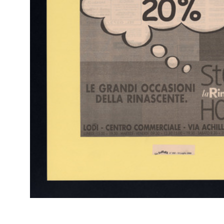
RE
Mario Rossello
Arc
- M
Il volo di gabbiani
1993
Bozzetto di studio per l'intervento scultoreo sulla facciata di via
S.Radegonda de la Rinascente
Pastello su carta
RE
Arc
la Rinascente, Natale 1993
- C
1993
Catalogo