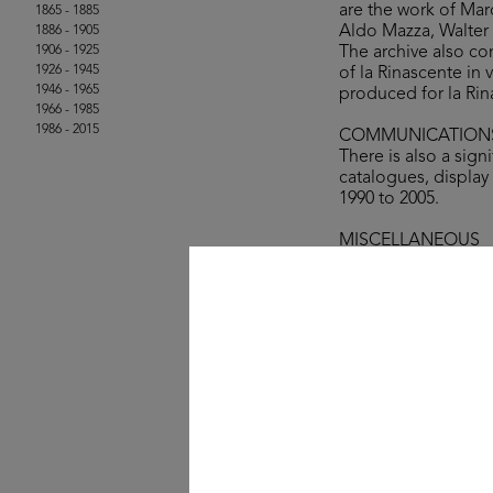
are the work of Mar
1865 - 1885
Aldo Mazza, Walter 
1886 - 1905
1906 - 1925
The archive also co
1926 - 1945
of la Rinascente in
1946 - 1965
produced for la Rin
1966 - 1985
1986 - 2015
COMMUNICATION
There is also a sig
catalogues, display 
1990 to 2005.
MISCELLANEOUS
Also conserved are 
magazzini lR (The c
catalogue of the I 
Editrice, Milan 1988
© la Rinascente, all