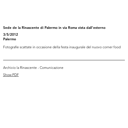
Il sogno di Sukothai, la Rinascente
4/2005
Sede de la Rinascente di Palermo in via Roma vista dall'esterno
Catalogo
3/5/2012
Palermo
Fotografie scattate in occasione della festa inaugurale del nuovo corner food
Browse PDF
READ MORE
Archivio la Rinascente - Comunicazione
Show PDF
Cambia con la Rinascente. Collezioni autunno
inverno 2005
2005
Catalogo
Browse PDF