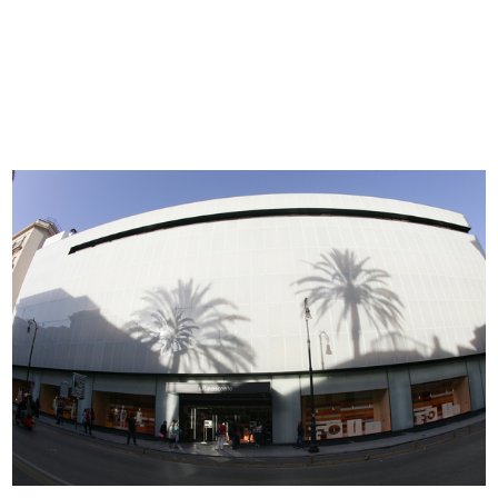
READ MORE
Casa 2001, abitare le quattro stagioni, la
Rinascente
2001
Catalogo
Browse PDF
READ MORE
Guida per gli sposi 2001. Lista nozze la
Rinascente
2001
Catalogo