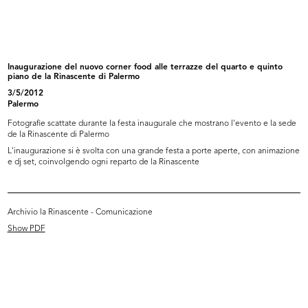
Le Collezioni Rinascente, uno stile per ogni
donna.
Collezioni donna 1995-1996
Inaugurazione del nuovo corner food alle terrazze del quarto e quinto
1995
piano de la Rinascente di Palermo
Catalogo
3/5/2012
Palermo
Fotografie scattate durante la festa inaugurale che mostrano l'evento e la sede
de la Rinascente di Palermo
Browse PDF
L'inaugurazione si è svolta con una grande festa a porte aperte, con animazione
READ MORE
e dj set, coinvolgendo ogni reparto de la Rinascente
la Rinascente, Natale 1996
Archivio la Rinascente - Comunicazione
1996
Show PDF
Catalogo
Browse PDF