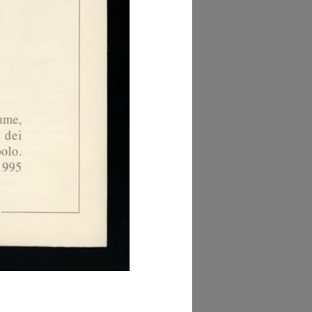
owse PDF
AD MORE
hivio la Rinascente
omunicazione
owse PDF
AD MORE
hivio la Rinascente
omunicazione