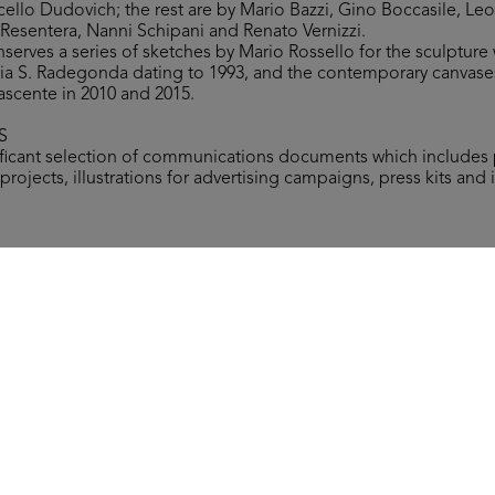
cello Dudovich; the rest are by Mario Bazzi, Gino Boccasile, Le
Resentera, Nanni Schipani and Renato Vernizzi.
nserves a series of sketches by Mario Rossello for the sculpture
 via S. Radegonda dating to 1993, and the contemporary canvases 
ascente in 2010 and 2015.
S
nificant selection of communications documents which includes
projects, illustrations for advertising campaigns, press kits and 
the typewritten booklet Gli obiettivi e le politiche commerciali
ommercial and political goals of the lR department stores), Janu
Mezzari, tra oriente e occidente (Mezzari, between East and Wes
.
 rights reserved.
All results
Posters
Comunication
Miscellany