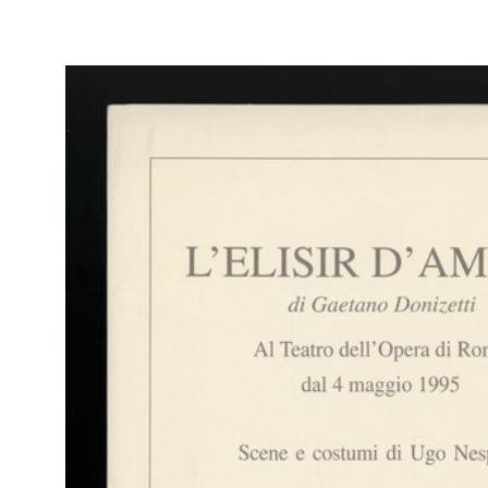
RE
Sfilata all'interno de la Rinascente di Palermo in occasione
della festa inaugurale del nuovo corner food
3/5/2012
Br
RE
Arc
Sede de la Rinascente di Palermo in via Roma vista
- C
dall'esterno
3/5/2012
Fotografie scattate in occasione della festa inaugurale del nuovo
corner food