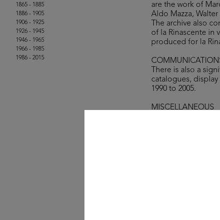
are the work of Mar
1865 - 1885
Aldo Mazza, Walter 
1886 - 1905
1906 - 1925
The archive also co
1926 - 1945
of la Rinascente in
1946 - 1965
produced for la Rin
1966 - 1985
1986 - 2015
COMMUNICATION
There is also a sig
catalogues, display 
1990 to 2005.
MISCELLANEOUS
Also conserved are 
magazzini lR (The c
catalogue of the I 
Editrice, Milan 1988
© la Rinascente, all