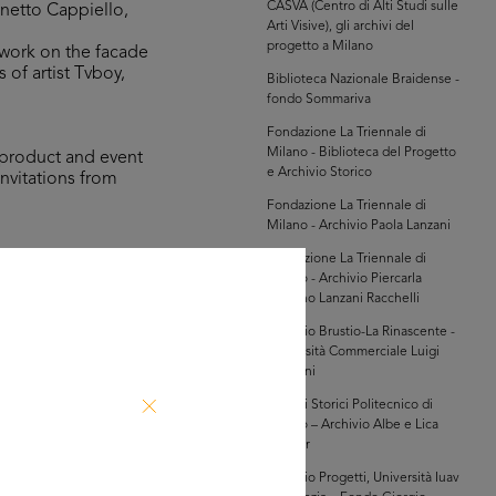
CASVA (Centro di Alti Studi sulle
onetto Cappiello,
Arti Visive), gli archivi del
progetto a Milano
 work on the facade
of artist Tvboy,
Biblioteca Nazionale Braidense -
fondo Sommariva
Fondazione La Triennale di
Milano - Biblioteca del Progetto
 product and event
e Archivio Storico
invitations from
Fondazione La Triennale di
Milano - Archivio Paola Lanzani
Fondazione La Triennale di
 dei grandi
Milano - Archivio Piercarla
ary 1980, and the
Toscano Lanzani Racchelli
t) exhibition, Sagep
Archivio Brustio-La Rinascente -
Università Commerciale Luigi
Bocconi
Archivi Storici Politecnico di
Milano – Archivio Albe e Lica
Steiner
Archivio Progetti, Università Iuav