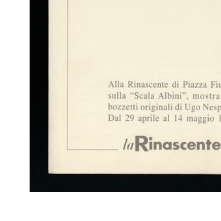
Br
RE
Arc
100 hours of rebellious imagination, la Rinascente Milan design
- C
week
2012
Brochure di presentazione dell'iniziativa "Hacked", 100 ore di
creatività ribelle, promossa da la Rinascente per cele...
Br
RE
Arc
Food is Style
- C
2014
Invito alla presentazione della nuova Food Hall presso la
Rinascente di Cagliari