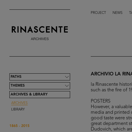
PROJECT
NEWS
T
ARCHIVIO LA RI
PATHS
la Rinascente histor
THEMES
such as the fire of
ARCHIVES & LIBRARY
POSTERS
ARCHIVES
However, a valuable 
LIBRARY
media and printed o
good taste were str
great department sto
1865 - 2015
Dudovich, which are 