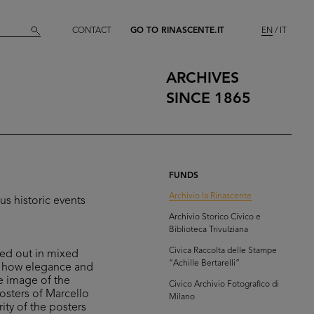
CONTACT
GO TO RINASCENTE.IT
EN
IT
ARCHIVES
SINCE 1865
FUNDS
Archivio la Rinascente
us historic events
Archivio Storico Civico e
Biblioteca Trivulziana
Civica Raccolta delle Stampe
ried out in mixed
“Achille Bertarelli”
of how elegance and
he image of the
Civico Archivio Fotografico di
posters of Marcello
Milano
ity of the posters