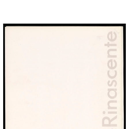
READ MORE
Marcello Dudovich
La Rinascente torna a Napoli più grande e più
bella
1948 ca.
Litografia
Fratelli Pirovano
Manifesto di riapertura della Filiale Rinascente di
Napoli
READ MORE
Marcello Dudovich
La Rinascente torna a Napoli più grande e più
bella
1948 ca.
Bozzetto per il manifesto di riapertura della Filiale
Rinascente di Napoli