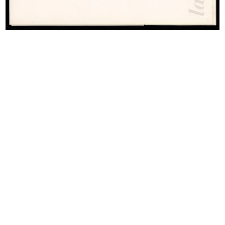
Collage e tempera su carta
READ MORE
Giuseppe Casolaro
Apertura di stagione a la Rinascente
1948 ca.
Litografia
Fratelli Pirovano Arti Grafiche
READ MORE
Marcello Dudovich
La Rinascente. Fiera del bianco
1948
Litografia