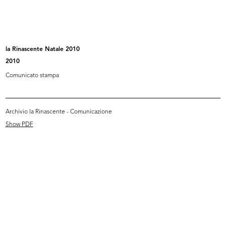
Marcello Dudovich
[A La Rinascente bagni vacanze]
[1949 ca.]
la Rinascente Natale 2010
Bozzetto per manifesto
2010
Collage e tecnica mista su carta
Comunicato stampa
Archivio la Rinascente - Comunicazione
READ MORE
Show PDF
Marcello Dudovich
Trofeo Rinascente
1949
Litografia
Fratelli Pirovano Arti Grafiche