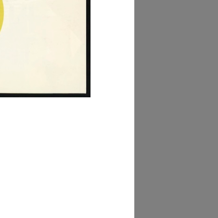
AD MORE
hivio la Rinascente
anifesti (M.D.26)
AD MORE
hivio la Rinascente
anifesti (P.48)