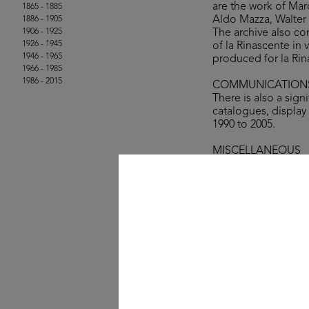
are the work of Mar
1865 - 1885
Aldo Mazza, Walter 
1886 - 1905
1906 - 1925
The archive also co
1926 - 1945
of la Rinascente in
1946 - 1965
produced for la Rin
1966 - 1985
1986 - 2015
COMMUNICATION
There is also a sig
catalogues, display 
1990 to 2005.
MISCELLANEOUS
Also conserved are 
magazzini lR (The c
catalogue of the I 
Editrice, Milan 1988
© la Rinascente, all