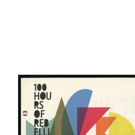
RE
Marcello Dudovich
Arc
- M
La Rinascente torna a Napoli più grande e più bella
1948 ca.
Litografia
Fratelli Pirovano
Manifesto di riapertura della Filiale Rinascente di Napoli
RE
Marcello Dudovich
Arc
- M
La Rinascente torna a Napoli più grande e più bella
1948 ca.
Bozzetto per il manifesto di riapertura della Filiale Rinascente di
Napoli
Collage e tempera su carta