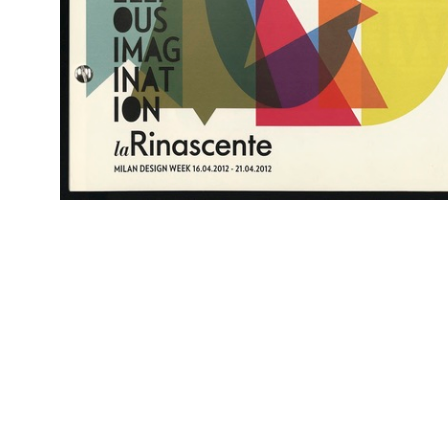
RE
Giuseppe Casolaro
Arc
- M
Apertura di stagione a la Rinascente
1948 ca.
Litografia
Fratelli Pirovano Arti Grafiche
RE
Marcello Dudovich
Arc
- M
La Rinascente. Fiera del bianco
1948
Litografia
Fratelli Pirovano Arti Grafiche