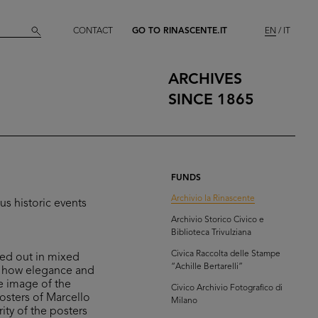
CONTACT
GO TO RINASCENTE.IT
EN
IT
ARCHIVES
SINCE 1865
FUNDS
Archivio la Rinascente
us historic events
Archivio Storico Civico e
Biblioteca Trivulziana
Civica Raccolta delle Stampe
ried out in mixed
“Achille Bertarelli”
of how elegance and
he image of the
Civico Archivio Fotografico di
posters of Marcello
Milano
ity of the posters