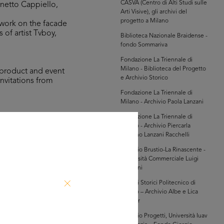
CASVA (Centro di Alti Studi sulle
onetto Cappiello,
Arti Visive), gli archivi del
progetto a Milano
 work on the facade
of artist Tvboy,
Biblioteca Nazionale Braidense -
fondo Sommariva
Fondazione La Triennale di
Milano - Biblioteca del Progetto
 product and event
e Archivio Storico
invitations from
Fondazione La Triennale di
Milano - Archivio Paola Lanzani
Fondazione La Triennale di
 dei grandi
Milano - Archivio Piercarla
ary 1980, and the
Toscano Lanzani Racchelli
t) exhibition, Sagep
Archivio Brustio-La Rinascente -
Università Commerciale Luigi
Bocconi
Archivi Storici Politecnico di
Milano – Archivio Albe e Lica
Steiner
Archivio Progetti, Università Iuav