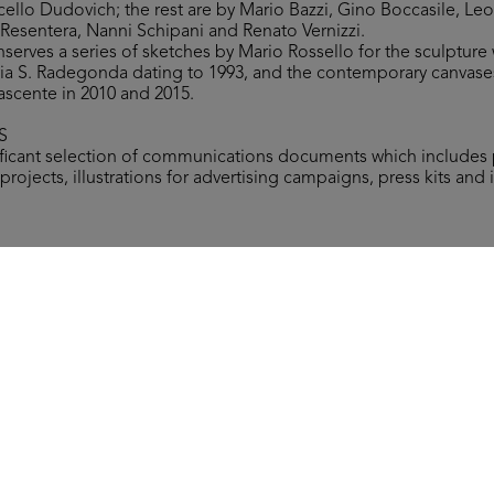
cello Dudovich; the rest are by Mario Bazzi, Gino Boccasile, Le
Resentera, Nanni Schipani and Renato Vernizzi.
nserves a series of sketches by Mario Rossello for the sculpture
 via S. Radegonda dating to 1993, and the contemporary canvases 
ascente in 2010 and 2015.
S
nificant selection of communications documents which includes
projects, illustrations for advertising campaigns, press kits and 
the typewritten booklet Gli obiettivi e le politiche commerciali
ommercial and political goals of the lR department stores), Janu
Mezzari, tra oriente e occidente (Mezzari, between East and Wes
.
 rights reserved.
All results
Posters
Comunication
Miscellany