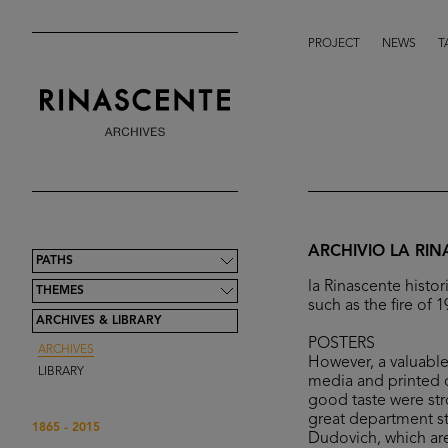
PROJECT
NEWS
T
ARCHIVIO LA RI
PATHS
la Rinascente histor
THEMES
such as the fire of
ARCHIVES & LIBRARY
POSTERS
ARCHIVES
However, a valuable 
LIBRARY
media and printed o
good taste were str
great department sto
1865 - 2015
Dudovich, which are 