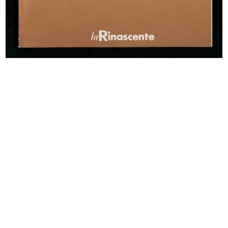
READ MORE
Marcello Dudovich
Rinascente. Massaie felici. 10.000 occasioni
Litografia
READ MORE
Marcello Dudovich
Alla Rinascente novità primaverili
Litografia