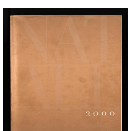
READ MORE
Marcello Dudovich
Alla Rinascente prodotti italiani
Litografia
READ MORE
Marcello Dudovich
Alla Rinascente 9 giorni della massaia. 10.000
occasioni
Litografia