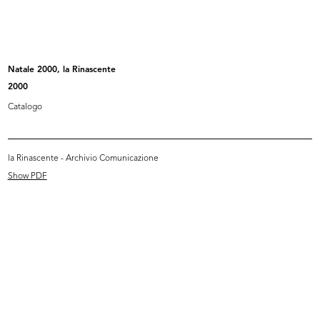
Bellezza speciale estate, la Rinascente.
Magazine di bellezza e stile
Natale 2000, la Rinascente
2000
Catalogo
Browse PDF
la Rinascente - Archivio Comunicazione
READ MORE
Show PDF
Il diario della sposa. Scelta per scelta dall'abito
alla lista nozze, la Rinascente
Catalogo
Browse PDF