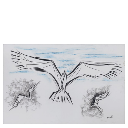
READ MORE
Mario Rossello
Il volo di gabbiani
1993
Bozzetto di studio per l'intervento scultoreo sulla
facciata di via S.Radegonda de la Rinascente
Pastello su carta
READ MORE
Mario Rossello
Il volo di gabbiani
1993
Bozzetto di studio per l'intervento scultoreo sulla
facciata di via S.Radegonda de la Rinascente
Pastello su carta