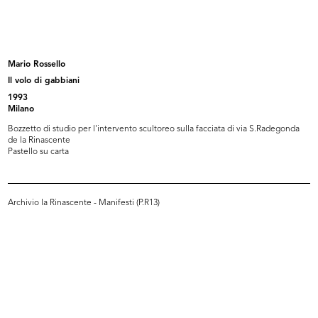
Le Collezioni Rinascente, uno stile per ogni
donna.
Collezioni donna 1995-1996
Mario Rossello
1995
Il volo di gabbiani
Catalogo
1993
Milano
Bozzetto di studio per l'intervento scultoreo sulla facciata di via S.Radegonda
de la Rinascente
Browse PDF
Pastello su carta
READ MORE
Archivio la Rinascente - Manifesti (P.R13)
la Rinascente, Natale 1996
1996
Catalogo
Browse PDF