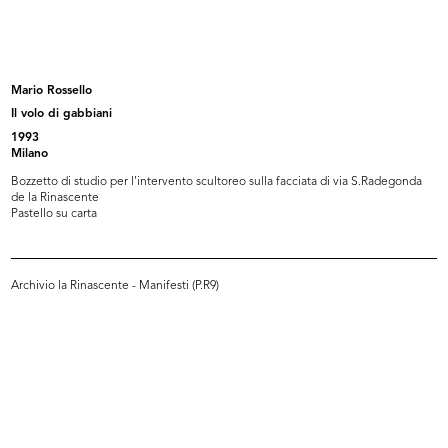
Le Collezioni Rinascente, uno stile per ogni
donna.
Collezioni donna 1995-1996
Mario Rossello
1995
Il volo di gabbiani
Catalogo
1993
Milano
Bozzetto di studio per l'intervento scultoreo sulla facciata di via S.Radegonda
de la Rinascente
Browse PDF
Pastello su carta
READ MORE
Archivio la Rinascente - Manifesti (P.R9)
la Rinascente, Natale 1996
1996
Catalogo
Browse PDF