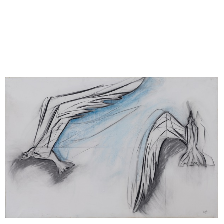
READ MORE
Mario Rossello
Il volo di gabbiani
1993
Bozzetto di studio per l'intervento scultoreo sulla
facciata di via S.Radegonda de la Rinascente
Pastello su carta
READ MORE
Mario Rossello
Il volo di gabbiani
1993
Bozzetto di studio per l'intervento scultoreo sulla
facciata di via S.Radegonda de la Rinascente
Pastello su carta