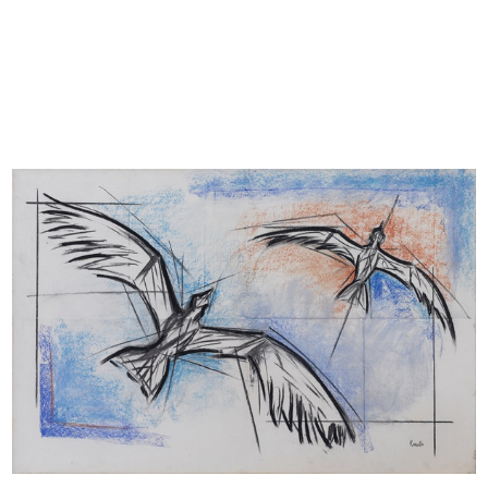
READ MORE
Pasqua 1962. lR
Pegge Hopper
1962
Poster
READ MORE
Grande Fiera del Bianco. lR
Pegge Hopper
1962
Poster