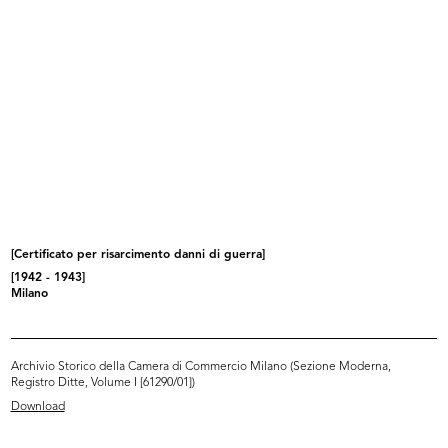
Browse PDF
READ MORE
[Notifica dimissioni del Comm. Alessandro
Sassoli, e nomina delle cariche sociali: On. Sen.
Senatore Borletti a Presi...
[Certificato per risarcimento danni di guerra]
10/6/1932
[1942 - 1943]
Milano
Browse PDF
Archivio Storico della Camera di Commercio Milano (Sezione Moderna,
Registro Ditte, Volume I [61290/01])
READ MORE
Download
[Notifica cessazione della Filiale di Loreto (Mi)]