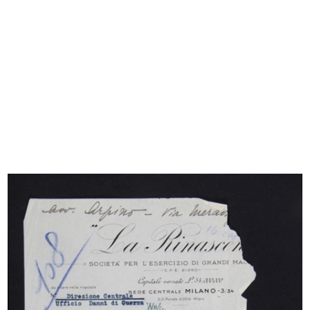
[Notifica approvazione Bilancio al 29/02/1924 e
nomine di Consiglieri e Collegio Sindacale della
S.A. La Rinascente]....
3/6/1924
Browse PDF
READ MORE
Relazioni e Bilancio, VII° Esercizio, 1924-1925
1925
Browse PDF
READ MORE