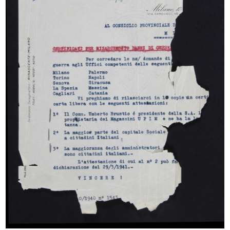
[Certificazione delibera aumento componenti
del Consiglio di Amministrazione e modifica
statutaria]
22/6/1926
Browse PDF
READ MORE
[Raccomandata]. Relazioni e Bilancio, VIII°
Esercizio, 1925-1926
23/6/1926
Browse PDF