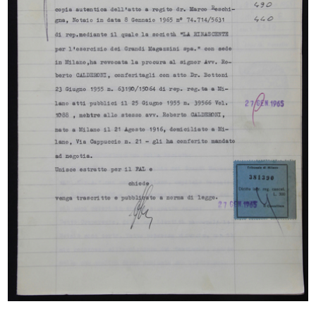
[Notifica nomina di Procuratore della S.A. La
Rinascente al Sig. Cesare Brustio]
6/10/1938
Browse PDF
READ MORE
[Notifica nomina di Procuratore della S.A. La
Rinascente al Sig. Giorgio Brustio]
5/1939
Browse PDF