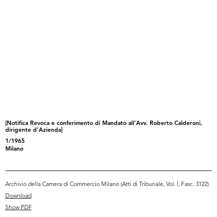
7/5/1941
Browse PDF
READ MORE
[Notifica aumento di capitale sociale da £
54.000.000 a £ 72.000.000 e modifica
statutaria; nomina di Amministratori ...
[Notifica Revoca e conferimento di Mandato all'Avv. Roberto Calderoni,
29/5/1942
dirigente d'Azienda]
1/1965
Milano
Browse PDF
Archivio della Camera di Commercio Milano (Atti di Tribunale, Vol. I, Fasc. 3122)
READ MORE
Download
Show PDF
[Dichiarazione di non sudditanza di Stati nemici]