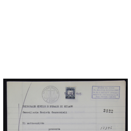
[Certificato della Prefettura di Milano: licenza
commercio di piante e semi alla Ditta La
Rinascente-Magazzini U.p.i....
4/1938
READ MORE
[Notifica determinazione numero e nomina di
Consiglieri e Amministratori (Verbale di
Assemblea del 15/04/1938)]
12/5/1938
Browse PDF
READ MORE