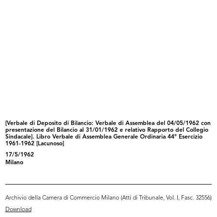
READ MORE
[Verbale di Deposito di Bilancio: Verbale di
Assemblea del 04/05/1962 con presentazione
del Bilancio al 31/01/1962 e ...
[Verbale di Deposito di Bilancio: Verbale di Assemblea del 04/05/1962 con
17/5/1962
presentazione del Bilancio al 31/01/1962 e relativo Rapporto del Collegio
Sindacale]. Libro Verbale di Assemblea Generale Ordinaria 44° Esercizio
1961-1962 [Lacunoso]
17/5/1962
Milano
Browse PDF
READ MORE
Archivio della Camera di Commercio Milano (Atti di Tribunale, Vol. I, Fasc. 32556)
Download
[Notifica nomina cariche sociali: Dott. Romualdo